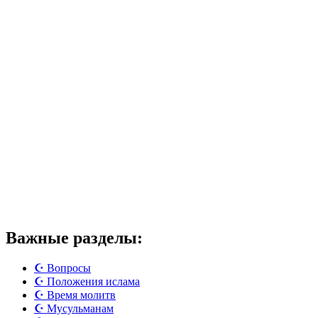
Важные разделы:
☪️ Вопросы
☪️ Положения ислама
☪️ Время молитв
☪️ Мусульманам