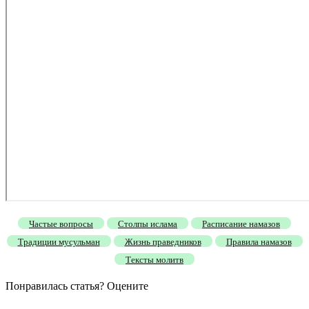
Частые вопросы
Столпы ислама
Расписание намазов
Традиции мусульман
Жизнь праведников
Правила намазов
Тексты молитв
Понравилась статья? Оцените