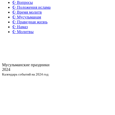
☪️ Вопросы
☪️ Положения ислама
☪️ Время молитв
☪️ Мусульманам
☪️ Праведная жизнь
☪️ Намаз
☪️ Молитвы
Мусульманские
праздники
2024
Календарь событий на 2024 год