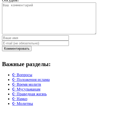
Обсудим?
Важные разделы:
☪️ Вопросы
☪️ Положения ислама
☪️ Время молитв
☪️ Мусульманам
☪️ Праведная жизнь
☪️ Намаз
☪️ Молитвы