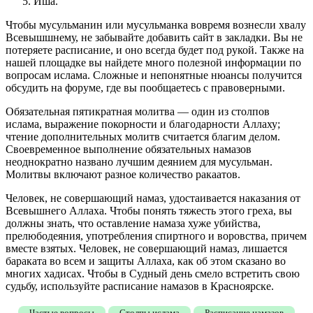
Иша.
Чтобы мусульманин или мусульманка вовремя вознесли хвалу
Всевышшнему, не забывайте добавить сайт в закладки. Вы не
потеряете расписание, и оно всегда будет под рукой. Также на
нашей площадке вы найдете много полезной информации по
вопросам ислама. Сложные и непонятные нюансы получится
обсудить на форуме, где вы пообщаетесь с правоверными.
Обязательная пятикратная молитва — один из столпов
ислама, выражение покорности и благодарности Аллаху;
чтение дополнительных молитв считается благим делом.
Своевременное выполнение обязательных намазов
неоднократно названо лучшим деянием для мусульман.
Молитвы включают разное количество ракаатов.
Человек, не совершающий намаз, удостаивается наказания от
Всевышнего Аллаха. Чтобы понять тяжесть этого греха, вы
должны знать, что оставление намаза хуже убийства,
прелюбодеяния, употребления спиртного и воровства, причем
вместе взятых. Человек, не совершающий намаз, лишается
бараката во всем и защиты Аллаха, как об этом сказано во
многих хадисах. Чтобы в Судный день смело встретить свою
судьбу, используйте расписание намазов в Красноярске.
Частые вопросы
Столпы ислама
Расписание намазов