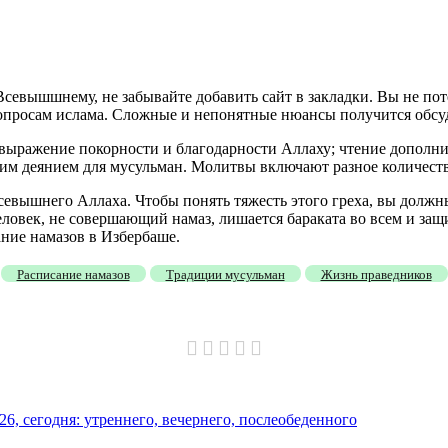
евышшнему, не забывайте добавить сайт в закладки. Вы не потер
просам ислама. Сложные и непонятные нюансы получится обсуди
 выражение покорности и благодарности Аллаху; чтение дополн
им деянием для мусульман. Молитвы включают разное количеств
севышнего Аллаха. Чтобы понять тяжесть этого греха, вы должны
ловек, не совершающий намаз, лишается бараката во всем и защи
ание намазов в Избербаше.
Расписание намазов
Традиции мусульман
Жизнь праведников
26, сегодня: утреннего, вечернего, послеобеденного