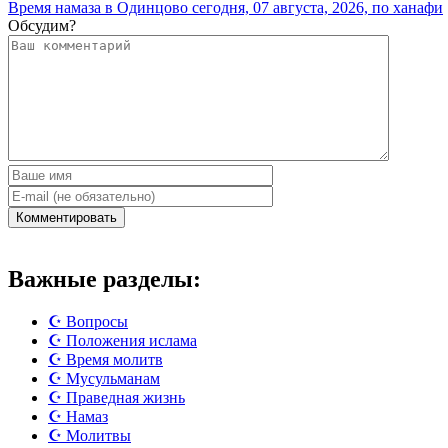
Время намаза в Одинцово сегодня, 07 августа, 2026, по ханафи
Обсудим?
Важные разделы:
☪️ Вопросы
☪️ Положения ислама
☪️ Время молитв
☪️ Мусульманам
☪️ Праведная жизнь
☪️ Намаз
☪️ Молитвы