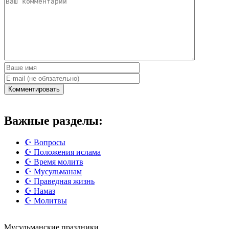
Важные разделы:
☪️ Вопросы
☪️ Положения ислама
☪️ Время молитв
☪️ Мусульманам
☪️ Праведная жизнь
☪️ Намаз
☪️ Молитвы
Мусульманские
праздники