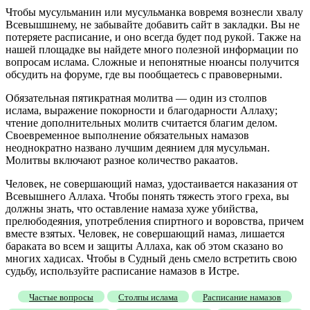
Чтобы мусульманин или мусульманка вовремя вознесли хвалу
Всевышшнему, не забывайте добавить сайт в закладки. Вы не
потеряете расписание, и оно всегда будет под рукой. Также на
нашей площадке вы найдете много полезной информации по
вопросам ислама. Сложные и непонятные нюансы получится
обсудить на форуме, где вы пообщаетесь с правоверными.
Обязательная пятикратная молитва — один из столпов
ислама, выражение покорности и благодарности Аллаху;
чтение дополнительных молитв считается благим делом.
Своевременное выполнение обязательных намазов
неоднократно названо лучшим деянием для мусульман.
Молитвы включают разное количество ракаатов.
Человек, не совершающий намаз, удостаивается наказания от
Всевышнего Аллаха. Чтобы понять тяжесть этого греха, вы
должны знать, что оставление намаза хуже убийства,
прелюбодеяния, употребления спиртного и воровства, причем
вместе взятых. Человек, не совершающий намаз, лишается
бараката во всем и защиты Аллаха, как об этом сказано во
многих хадисах. Чтобы в Судный день смело встретить свою
судьбу, используйте расписание намазов в Истре.
Частые вопросы
Столпы ислама
Расписание намазов