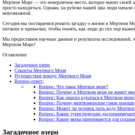
Мертвое Море — это невероятное место, которое манит своей з
просто находиться. Однако, на рубеже нашей эры люди начали 
невозможной.
Сегодня мы постараемся решить загадку о жизни в Мертвом Мор
питание и привычки, чтобы понять, как люди до сих пор выжи
Мы предоставим научные данные и результаты исследований, чт
Мертвом Море?
Оглавление
Загадочное озеро
Секреты Мертвого Моря
Путешествие вокруг Мертвого Моря
Вопрос-ответ:
Вопрос: Что такое Мертвое море?
Вопрос: Почему в Мертвом море не живет мн
Вопрос: Как опасно купаться в Мертвом море
Вопрос: Почему мертвоморские грязи хороши 
Вопрос: Может ли человек пить воду Мертвог
Вопрос: Какие туристические достопримечате
Вопрос: Какие меры принимаются для сохран
Загадочное озеро