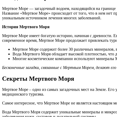
Мертвое Море — загадочный водоем, находящийся на границе И
Название «Мертвое Море» происходит от того, что в нем нет 
уникальным источником лечения многих заболеваний.
История Мертвого Моря
Мертвое Море имеет богатую историю, начиная с древности. Ег
современное время, Мертвое Море продолжает привлекать тури
Мертвое Море содержит более 30 различных минералов, в
Вода Мертвого Моря обладает высокой плотностью, что де
Многие косметические компании используют минералы Ме
Бесконечные загадки, связанные с Мертвым Морем, делают его
Секреты Мертвого Моря
Мертвое Море – одно из самых загадочных мест на Земле. Его 
медицинского туризма.
Самое интересное, что Мертвое Море не является настоящим мор
Вода Мертвого Моря содержит уникальные минералы и микроэле
заболевания кожи, суставов и дыхательной системы.