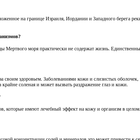
оложенное на границе Израиля, Иордании и Западного берега рек
ганизмов?
ды Мертвого моря практически не содержат жизнь. Единственны
за своим здоровьем. Заболеваниями кожи и слизистых оболочек,
а крайне соленая и может вызвать раздражение глаз и кожи.
?
ов, которые имеют лечебный эффект на кожу и организм в целом
высокой концентрации солей и минералов это может привести к с