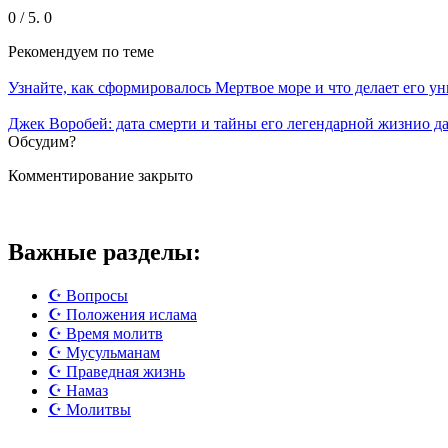
0
/ 5.
0
Рекомендуем
по теме
Узнайте, как сформировалось Мертвое море и что делает его у
Джек Воробей: дата смерти и тайны его легендарной жизнио д
Обсудим?
Комментирование закрыто
Важные разделы:
☪️ Вопросы
☪️ Положения ислама
☪️ Время молитв
☪️ Мусульманам
☪️ Праведная жизнь
☪️ Намаз
☪️ Молитвы