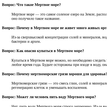
Вопрос: Что такое Мертвое море?
Мертвое море — это самое соленое озеро на Земле, расп
оно получило такое название.
Вопрос: Почему в Мертвом море не живет много живых ор
Из-за сверхвысокой концентрации солей и минералов, во
бактерии и археи.
Вопрос: Как опасно купаться в Мертвом море?
Купаться в Мертвом море можно, но необходимо следить 
любое время года. Будьте осторожны при входе в воду, он
Вопрос: Почему мертвоморские грязи хороши для здоровья
Мертвоморские грязи — это смесь глин, солей и минерал
регенерацию клеток и уменьшать воспаления.
Вопрос: Может ли человек пить воду Мертвого моря?
Нет, пить воду Мертвого моря строго запрещено. Из-за 