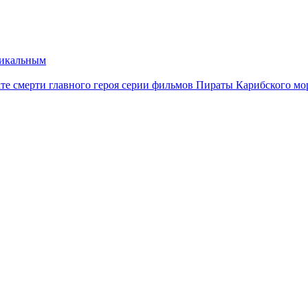
никальным
ате смерти главного героя серии фильмов Пираты Карибского мо