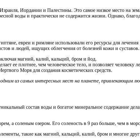
зраиля, Иордании и Палестины. Это самое низкое место на земл
пресной воды и практически не содержится жизни. Однако, благ
иптяне, евреи и римляне использовали его ресурсы для лечения
стов и людей, ищущих облегчения от болезней кожи и суставов.
ключая магний, калий, кальций, бром и йод.
лает ее плотнее, чем человеческое тело, и позволяет человеку л
ртвого Моря для создания косметических средств.
 одним из самых интересных мест на планете, привлекающим люд
уникальный состав воды и богатое минеральное содержание дела
ем, а соленым озером. Его соленость в 9 раз больше, чем в морс
менты, такие как магний, кальций, калий, бром и многие друг