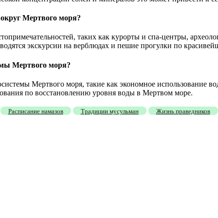
вокруг Мертвого моря?
стопримечательностей, таких как курорты и спа-центры, археол
роводятся экскурсии на верблюдах и пешие прогулки по красиве
емы Мертвого моря?
системы Мертвого моря, такие как экономное использование во
дования по восстановлению уровня воды в Мертвом море.
Расписание намазов
Традиции мусульман
Жизнь праведников