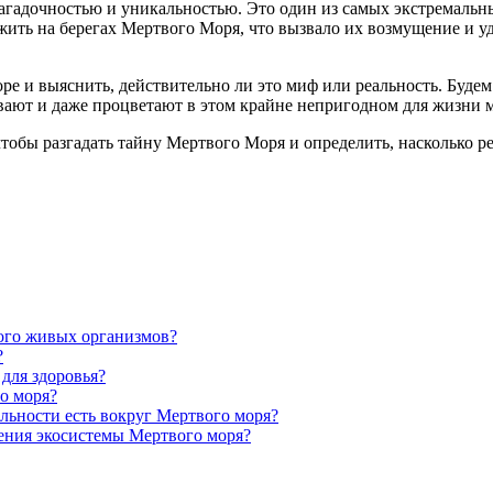
агадочностью и уникальностью. Это один из самых экстремальны
жить на берегах Мертвого Моря, что вызвало их возмущение и уд
е и выяснить, действительно ли это миф или реальность. Будем 
вают и даже процветают в этом крайне непригодном для жизни м
обы разгадать тайну Мертвого Моря и определить, насколько реа
ого живых организмов?
?
для здоровья?
о моря?
льности есть вокруг Мертвого моря?
ения экосистемы Мертвого моря?