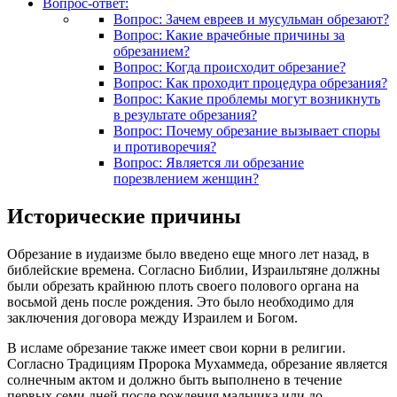
Вопрос-ответ:
Вопрос: Зачем евреев и мусульман обрезают?
Вопрос: Какие врачебные причины за
обрезанием?
Вопрос: Когда происходит обрезание?
Вопрос: Как проходит процедура обрезания?
Вопрос: Какие проблемы могут возникнуть
в результате обрезания?
Вопрос: Почему обрезание вызывает споры
и противоречия?
Вопрос: Является ли обрезание
порезвлением женщин?
Исторические причины
Обрезание в иудаизме было введено еще много лет назад, в
библейские времена. Согласно Библии, Израильтяне должны
были обрезать крайнюю плоть своего полового органа на
восьмой день после рождения. Это было необходимо для
заключения договора между Израилем и Богом.
В исламе обрезание также имеет свои корни в религии.
Согласно Традициям Пророка Мухаммеда, обрезание является
солнечным актом и должно быть выполнено в течение
первых семи дней после рождения мальчика или до