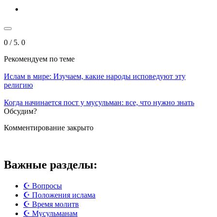
0
/ 5.
0
Рекомендуем
по теме
Ислам в мире: Изучаем, какие народы исповедуют эту
религию
Когда начинается пост у мусульман: все, что нужно знать
Обсудим?
Комментирование закрыто
Важные разделы:
☪️ Вопросы
☪️ Положения ислама
☪️ Время молитв
☪️ Мусульманам