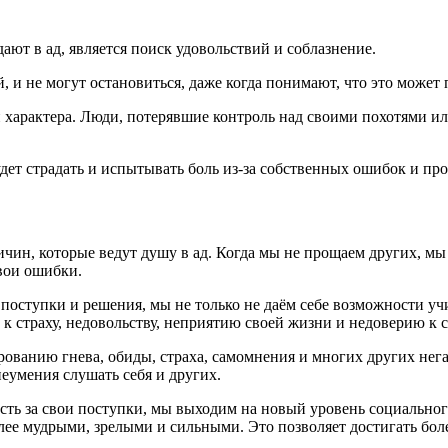
ют в ад, является поиск удовольствий и соблазнение.
 и не могут остановиться, даже когда понимают, что это может 
ти характера. Люди, потерявшие контроль над своими похотями 
будет страдать и испытывать боль из-за собственных ошибок и пр
чин, которые ведут душу в ад. Когда мы не прощаем других, мы н
вои ошибки.
 поступки и решения, мы не только не даём себе возможности учи
к страху, недовольству, неприятию своей жизни и недоверию к с
рованию гнева, обиды, страха, самомнения и многих других нег
еумения слушать себя и других.
сть за свои поступки, мы выходим на новый уровень социально
олее мудрыми, зрелыми и сильными. Это позволяет достигать бо