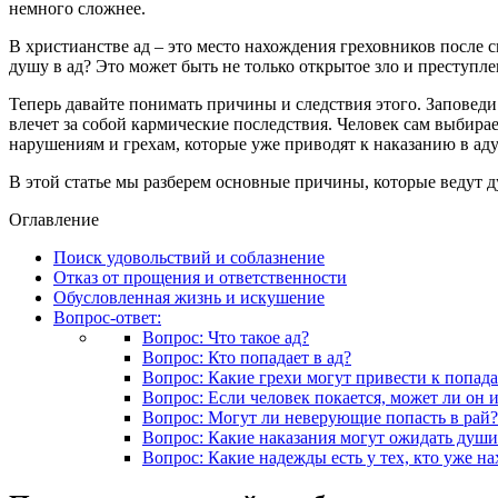
немного сложнее.
В христианстве ад – это место нахождения греховников после с
душу в ад? Это может быть не только открытое зло и преступл
Теперь давайте понимать причины и следствия этого. Заповеди
влечет за собой кармические последствия. Человек сам выбирае
нарушениям и грехам, которые уже приводят к наказанию в аду
В этой статье мы разберем основные причины, которые ведут д
Оглавление
Поиск удовольствий и соблазнение
Отказ от прощения и ответственности
Обусловленная жизнь и искушение
Вопрос-ответ:
Вопрос: Что такое ад?
Вопрос: Кто попадает в ад?
Вопрос: Какие грехи могут привести к попад
Вопрос: Если человек покается, может ли он и
Вопрос: Могут ли неверующие попасть в рай?
Вопрос: Какие наказания могут ожидать души
Вопрос: Какие надежды есть у тех, кто уже на