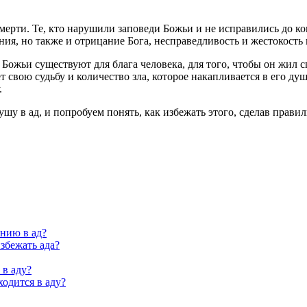
мерти. Те, кто нарушили заповеди Божьи и не исправились до кон
ения, но также и отрицание Бога, несправедливость и жестокост
 Божьи существуют для блага человека, для того, чтобы он жил 
т свою судьбу и количество зла, которое накапливается в его душ
.
ушу в ад, и попробуем понять, как избежать этого, сделав прав
анию в ад?
збежать ада?
 в аду?
ходится в аду?