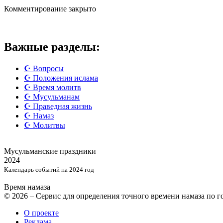
Комментирование закрыто
Важные разделы:
☪️ Вопросы
☪️ Положения ислама
☪️ Время молитв
☪️ Мусульманам
☪️ Праведная жизнь
☪️ Намаз
☪️ Молитвы
Мусульманские
праздники
2024
Календарь событий на 2024 год
Время намаза
© 2026 – Сервис для определения точного времени намаза по 
О проекте
Реклама