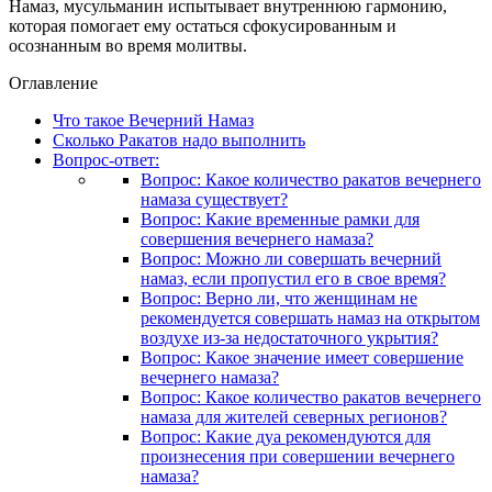
Намаз, мусульманин испытывает внутреннюю гармонию,
которая помогает ему остаться сфокусированным и
осознанным во время молитвы.
Оглавление
Что такое Вечерний Намаз
Сколько Ракатов надо выполнить
Вопрос-ответ:
Вопрос: Какое количество ракатов вечернего
намаза существует?
Вопрос: Какие временные рамки для
совершения вечернего намаза?
Вопрос: Можно ли совершать вечерний
намаз, если пропустил его в свое время?
Вопрос: Верно ли, что женщинам не
рекомендуется совершать намаз на открытом
воздухе из-за недостаточного укрытия?
Вопрос: Какое значение имеет совершение
вечернего намаза?
Вопрос: Какое количество ракатов вечернего
намаза для жителей северных регионов?
Вопрос: Какие дуа рекомендуются для
произнесения при совершении вечернего
намаза?