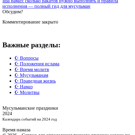
Iша намаз: сколько ракатов нужно выполнять и правила
исполнения — полный гид для мусульман
Обсудим?
Комментирование закрыто
Важные разделы:
☪️ Вопросы
☪️ Положения ислама
☪️ Время молитв
☪️ Мусульманам
☪️ Праведная жизнь
☪️ Намаз
☪️ Молитвы
Мусульманские
праздники
2024
Календарь событий на 2024 год
Время намаза