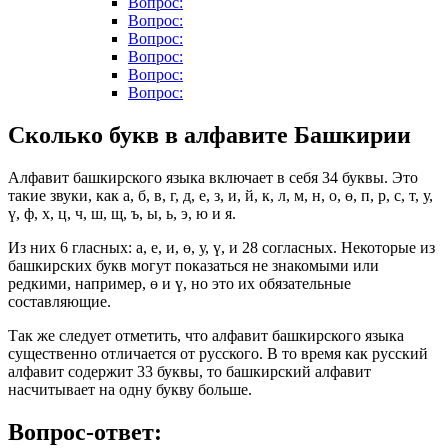
Вопрос:
Вопрос:
Вопрос:
Вопрос:
Вопрос:
Вопрос:
Сколько букв в алфавите Башкирии
Алфавит башкирского языка включает в себя 34 буквы. Это
такие звуки, как а, б, в, г, д, е, з, и, й, к, л, м, н, о, ө, п, р, с, т, у,
ү, ф, х, ц, ч, ш, щ, ъ, ы, ь, э, ю и я.
Из них 6 гласных: а, е, и, ө, у, ү, и 28 согласных. Некоторые из
башкирских букв могут показаться не знакомыми или
редкими, например, ө и ү, но это их обязательные
составляющие.
Так же следует отметить, что алфавит башкирского языка
существенно отличается от русского. В то время как русский
алфавит содержит 33 буквы, то башкирский алфавит
насчитывает на одну букву больше.
Вопрос-ответ: