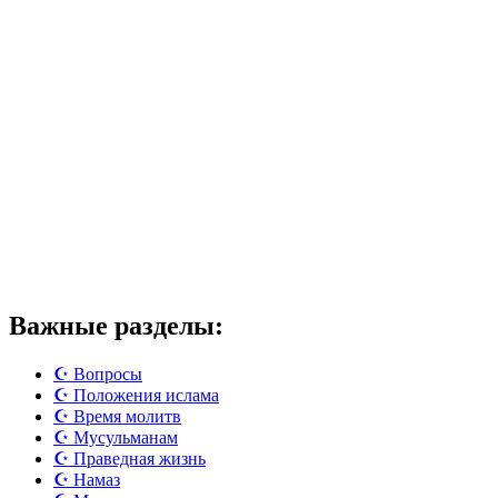
Важные разделы:
☪️ Вопросы
☪️ Положения ислама
☪️ Время молитв
☪️ Мусульманам
☪️ Праведная жизнь
☪️ Намаз