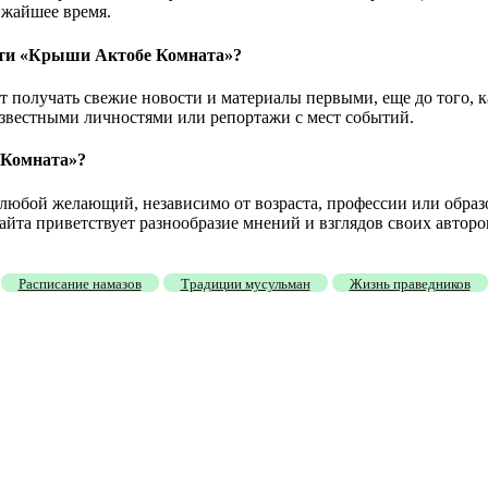
ижайшее время.
ости «Крыши Актобе Комната»?
получать свежие новости и материалы первыми, еще до того, ка
известными личностями или репортажи с мест событий.
 Комната»?
любой желающий, независимо от возраста, профессии или образо
айта приветствует разнообразие мнений и взглядов своих авторов
Расписание намазов
Традиции мусульман
Жизнь праведников