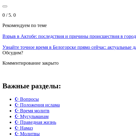
0
/ 5.
0
Рекомендуем
по теме
Взрыв в Актобе: последствия и причины происшествия в город
Узнайте точное время в Белогорске прямо сейчас: актуальные 
Обсудим?
Комментирование закрыто
Важные разделы:
☪️ Вопросы
☪️ Положения ислама
☪️ Время молитв
☪️ Мусульманам
☪️ Праведная жизнь
☪️ Намаз
☪️ Молитвы