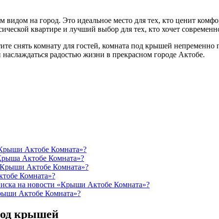
 видом на город. Это идеальное место для тех, кто ценит комфо
сической квартире и лучший выбор для тех, кто хочет современ
ите снять комнату для гостей, комната под крышей непременно п
 и наслаждаться радостью жизни в прекрасном городе Актобе.
«Крыши Актобе Комната»?
«Крыша Актобе Комната»?
 «Крыши Актобе Комната»?
ктобе Комната»?
писка на новости «Крыши Актобе Комната»?
Крыши Актобе Комната»?
под крышей