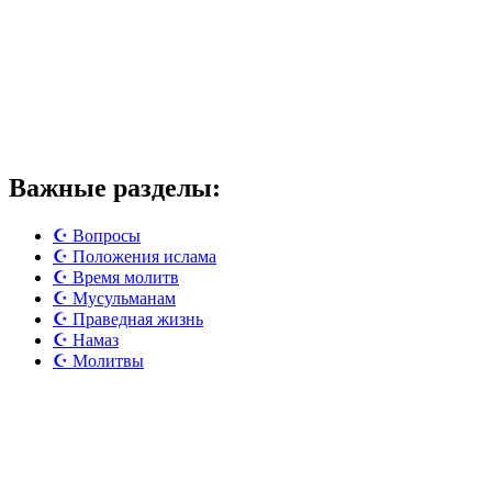
Важные разделы:
☪️ Вопросы
☪️ Положения ислама
☪️ Время молитв
☪️ Мусульманам
☪️ Праведная жизнь
☪️ Намаз
☪️ Молитвы