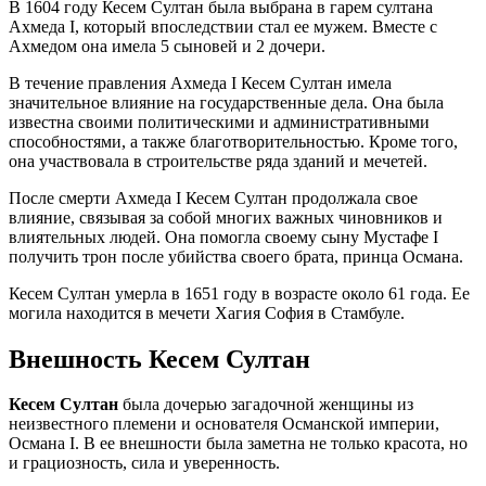
В 1604 году Кесем Султан была выбрана в гарем султана
Ахмеда I, который впоследствии стал ее мужем. Вместе с
Ахмедом она имела 5 сыновей и 2 дочери.
В течение правления Ахмеда I Кесем Султан имела
значительное влияние на государственные дела. Она была
известна своими политическими и административными
способностями, а также благотворительностью. Кроме того,
она участвовала в строительстве ряда зданий и мечетей.
После смерти Ахмеда I Кесем Султан продолжала свое
влияние, связывая за собой многих важных чиновников и
влиятельных людей. Она помогла своему сыну Мустафе I
получить трон после убийства своего брата, принца Османа.
Кесем Султан умерла в 1651 году в возрасте около 61 года. Ее
могила находится в мечети Хагия София в Стамбуле.
Внешность Кесем Султан
Кесем Султан
была дочерью загадочной женщины из
неизвестного племени и основателя Османской империи,
Османа I. В ее внешности была заметна не только красота, но
и грациозность, сила и уверенность.