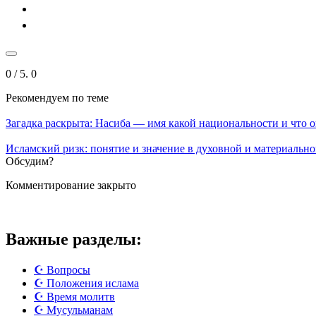
0
/ 5.
0
Рекомендуем
по теме
Загадка раскрыта: Насиба — имя какой национальности и что о
Исламский ризк: понятие и значение в духовной и материальн
Обсудим?
Комментирование закрыто
Важные разделы:
☪️ Вопросы
☪️ Положения ислама
☪️ Время молитв
☪️ Мусульманам