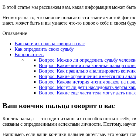
В этой статье мы расскажем вам, какая информация может быть
Несмотря на то, что многие полагают эти знания чистой фанта
знает, может быть и вы узнаете что-то новое о себе и своем буд
Оглавление
Ваш кончик пальца говорит о вас
Как определить свою судьбу
Вопрос-ответ:
Вопрос: Можно ли определить судьбу человек
Вопрос: Какие линии на кончике пальца позво
Вопрос: Как правильно анализировать кончик
Вопрос: Какие ограничения имеется при анали
Вопрос: Какова история чтения знаков на пал
Вопрос: Могут ли дети наследовать черты хар
Вопрос: Какие еще части тела могут дать инф
Ваш кончик пальца говорит о вас
Кончик пальца — это один из многих способов познать себя, с
связаны с определенными аспектами личности. Поэтому, научит
Например, если ваши кончики пальцев округлые, это может г