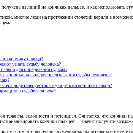
 получена из линий на кончиках пальцев, и как использовать эт
стикой, многие люди на протяжении столетий верили в возможнос
ущем.
а по кончику пальца?
ляют узнать судьбу человека?
 пальца для определения судьбы?
зе кончика пальца для предсказания судьбы человека?
ьцах?
актера родителей, которые увидеть на кончике пальца?
ормацию о судьбе человека?
вои таланты, склонности и потенциал. Считается, что кончики п
ься анализировать кончики пальцев — значит получить возможнос
оворить о том, что вы очень дружелюбны, общительны и имеете