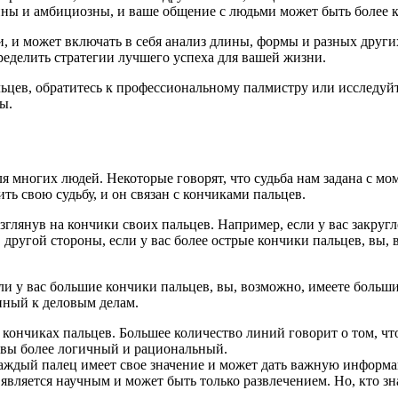
ленны и амбициозны, и ваше общение с людьми может быть более
ри, и может включать в себя анализ длины, формы и разных дру
ределить стратегии лучшего успеха для вашей жизни.
льцев, обратитесь к профессиональному палмистру или исследуйт
ы.
многих людей. Некоторые говорят, что судьба нам задана с мом
ть свою судьбу, и он связан с кончиками пальцев.
взглянув на кончики своих пальцев. Например, если у вас закр
С другой стороны, если у вас более острые кончики пальцев, вы
сли у вас большие кончики пальцев, вы, возможно, имеете боль
онный к деловым делам.
кончиках пальцев. Большее количество линий говорит о том, чт
о вы более логичный и рациональный.
аждый палец имеет свое значение и может дать важную информа
 является научным и может быть только развлечением. Но, кто зн