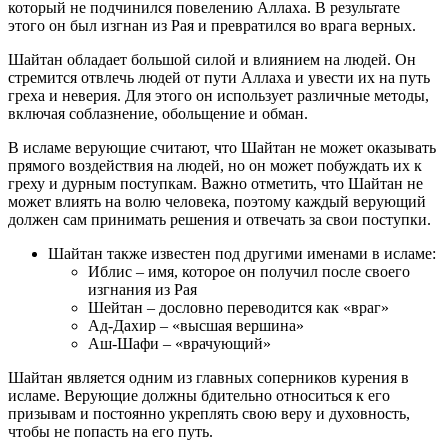
который не подчинился повелению Аллаха. В результате
этого он был изгнан из Рая и превратился во врага верных.
Шайтан обладает большой силой и влиянием на людей. Он
стремится отвлечь людей от пути Аллаха и увести их на путь
греха и неверия. Для этого он использует различные методы,
включая соблазнение, обольщение и обман.
В исламе верующие считают, что Шайтан не может оказывать
прямого воздействия на людей, но он может побуждать их к
греху и дурным поступкам. Важно отметить, что Шайтан не
может влиять на волю человека, поэтому каждый верующий
должен сам принимать решения и отвечать за свои поступки.
Шайтан также известен под другими именами в исламе:
Иблис – имя, которое он получил после своего
изгнания из Рая
Шейтан – дословно переводится как «враг»
Ад-Дахир – «высшая вершина»
Аш-Шафи – «врачующий»
Шайтан является одним из главных соперников курения в
исламе. Верующие должны бдительно относиться к его
призывам и постоянно укреплять свою веру и духовность,
чтобы не попасть на его путь.