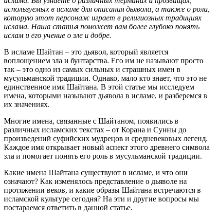
ислама. Вы узнаете о различных терминах и прозвищах,
используемых в исламе для описания дьявола, а также о роли,
которую этот персонаж играет в религиозных традициях
ислама. Наша статья поможет вам более глубоко понять
ислам и его учение о зле и добре.
В исламе Шайтан – это дьявол, который является
воплощением зла и бунтарства. Его им не называют просто
так – это одно из самых сильных и страшных имен в
мусульманской традиции. Однако, мало кто знает, что это не
единственное имя Шайтана. В этой статье мы исследуем
имена, которыми называют дьявола в исламе, и разберемся в
их значениях.
Многие имена, связанные с Шайтаном, появились в
различных исламских текстах – от Корана и Сунны до
произведений суфийских мудрецов и средневековых легенд.
Каждое имя открывает новый аспект этого древнего символа
зла и помогает понять его роль в мусульманской традиции.
Какие имена Шайтана существуют в исламе, и что они
означают? Как изменялось представление о дьяволе на
протяжении веков, и какие образы Шайтана встречаются в
исламской культуре сегодня? На эти и другие вопросы мы
постараемся ответить в данной статье.