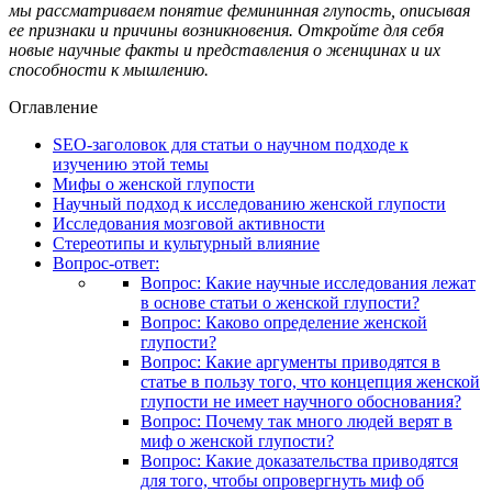
мы рассматриваем понятие фемининная глупость, описывая
ее признаки и причины возникновения. Откройте для себя
новые научные факты и представления о женщинах и их
способности к мышлению.
Оглавление
SEO-заголовок для статьи о научном подходе к
изучению этой темы
Мифы о женской глупости
Научный подход к исследованию женской глупости
Исследования мозговой активности
Стереотипы и культурный влияние
Вопрос-ответ:
Вопрос: Какие научные исследования лежат
в основе статьи о женской глупости?
Вопрос: Каково определение женской
глупости?
Вопрос: Какие аргументы приводятся в
статье в пользу того, что концепция женской
глупости не имеет научного обоснования?
Вопрос: Почему так много людей верят в
миф о женской глупости?
Вопрос: Какие доказательства приводятся
для того, чтобы опровергнуть миф об