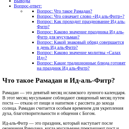
Выводы
Вопрос-ответ:
Вопрос: Что такое Рамадан?
Вопрос: Что означает слово «Ид аль-Фитр»?
Вопрос: Как проходит празднование Ид аль-
Фитр?
Вопрос: Каково значение праздника Ид аль-
Фитр для мусульман?
Вопрос: Какой знаковый обряд совершается
в день Ид аль-Фитр?
Вопрос: Каково значение молитвы «Салах
Ид»?
Вопрос: Какие традиционные блюда готовят
на праздник Ид аль-Фитр?
Что такое Рамадан и Ид-аль-Фитр?
Рамадан — это девятый месяц исламского лунного календаря.
В этот месяц мусульмане соблюдают священный месяц путем
поста — отказа от пищи и напитков с рассвета до захода
солнца. Рамадан считается особым временем для укрепления
духа, благотворительности и общения с Богом.
Ид-аль-Фитр — это праздник, который наступает после
окончания Рамадана, когда мусульмане прекращают пост и