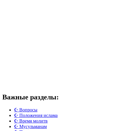
Важные разделы:
☪️ Вопросы
☪️ Положения ислама
☪️ Время молитв
☪️ Мусульманам