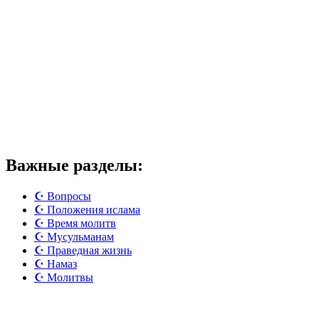
Важные разделы:
☪️ Вопросы
☪️ Положения ислама
☪️ Время молитв
☪️ Мусульманам
☪️ Праведная жизнь
☪️ Намаз
☪️ Молитвы