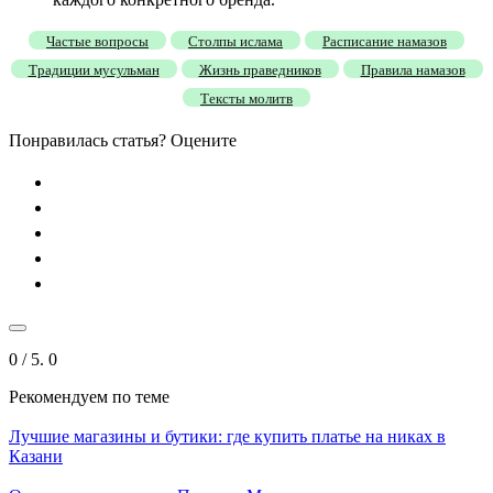
Частые вопросы
Столпы ислама
Расписание намазов
Традиции мусульман
Жизнь праведников
Правила намазов
Тексты молитв
Понравилась статья? Оцените
0
/ 5.
0
Рекомендуем
по теме
Лучшие магазины и бутики: где купить платье на никах в
Казани