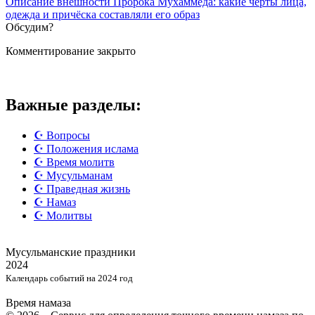
Описание внешности Пророка Мухаммеда: какие черты лица,
одежда и причёска составляли его образ
Обсудим?
Комментирование закрыто
Важные разделы:
☪️ Вопросы
☪️ Положения ислама
☪️ Время молитв
☪️ Мусульманам
☪️ Праведная жизнь
☪️ Намаз
☪️ Молитвы
Мусульманские
праздники
2024
Календарь событий на 2024 год
Время намаза