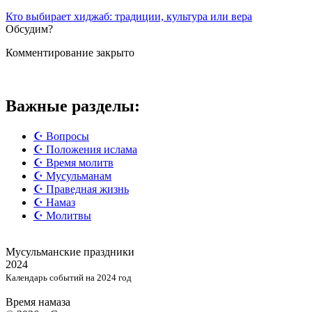
Кто выбирает хиджаб: традиции, культура или вера
Обсудим?
Комментирование закрыто
Важные разделы:
☪️ Вопросы
☪️ Положения ислама
☪️ Время молитв
☪️ Мусульманам
☪️ Праведная жизнь
☪️ Намаз
☪️ Молитвы
Мусульманские
праздники
2024
Календарь событий на 2024 год
Время намаза