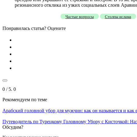
резонансного отклика из узких социальных слоев Аравии
Частые вопросы
Столпы ислама
Понравилась статья? Оцените
0
/ 5.
0
Рекомендуем
по теме
Арабский головной убор для мужчин: как он называется и как 
Путеводитель по Турецкому Головному Убору с Кисточкой: На
Обсудим?