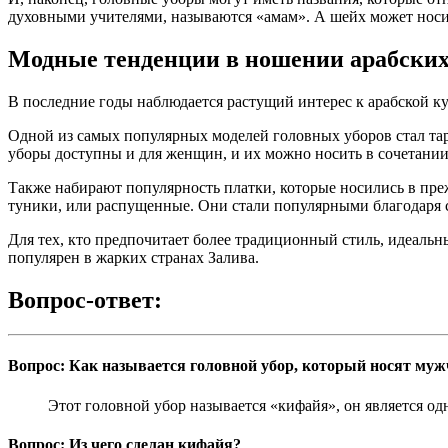
духовными учителями, называются «амам». А шейх может носит
Модные тенденции в ношении арабских
В последние годы наблюдается растущий интерес к арабской ку
Одной из самых популярных моделей головных уборов стал та
уборы доступны и для женщин, и их можно носить в сочетании
Также набирают популярность платки, которые носились в преж
туники, или распущенные. Они стали популярными благодаря с
Для тех, кто предпочитает более традиционный стиль, идеальн
популярен в жарких странах Залива.
Вопрос-ответ:
Вопрос: Как называется головной убор, который носят му
Этот головной убор называется «кифайя», он является о
Вопрос: Из чего сделан кифайя?