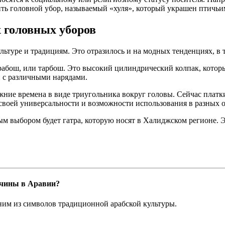
ь головной убор, называемый «хуля», который украшен птичьим
 головных уборов
льтуре и традициям. Это отразилось и на модных тенденциях, в
рабош, или тарбош. Это высокий цилиндрический колпак, котор
 с различными нарядами.
ние времена в виде триугольника вокруг головы. Сейчас платки 
воей универсальности и возможности использования в разных о
ым выбором будет гатра, которую носят в Халиджском регионе. Э
жчины в Аравии?
дним из символов традиционной арабской культуры.