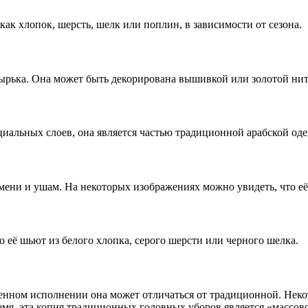
как хлопок, шерсть, шелк или поплин, в зависимости от сезона.
ырька. Она может быть декорирована вышивкой или золотой ни
иальных слоев, она является частью традиционной арабской од
мени и ушам. На некоторых изображениях можно увидеть, что её
 её шьют из белого хлопка, серого шерсти или черного шелка.
менном исполнении она может отличаться от традиционной. Не
емя, эта копия традиционных головных уборов является «массово