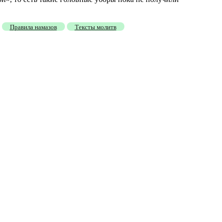
Правила намазов
Тексты молитв