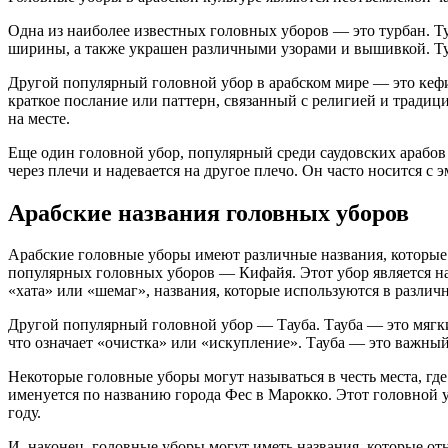
Одна из наиболее известных головных уборов — это турбан. Т
ширины, а также украшен различными узорами и вышивкой. Ту
Другой популярный головной убор в арабском мире — это кефия
краткое послание или паттерн, связанный с религией и традици
на месте.
Еще один головной убор, популярный среди саудовских арабов 
через плечи и надевается на другое плечо. Он часто носится 
Арабские названия головных уборов
Арабские головные уборы имеют различные названия, которые м
популярных головных уборов — Кифайя. Этот убор является на
«хата» или «шемаг», названия, которые используются в различ
Другой популярный головной убор — Тауба. Тауба — это мягкий
что означает «очистка» или «искупление». Тауба — это важный
Некоторые головные уборы могут называться в честь места, г
именуется по названию города Фес в Марокко. Этот головной у
году.
И, наконец, головные уборы могут иметь названия, которые о