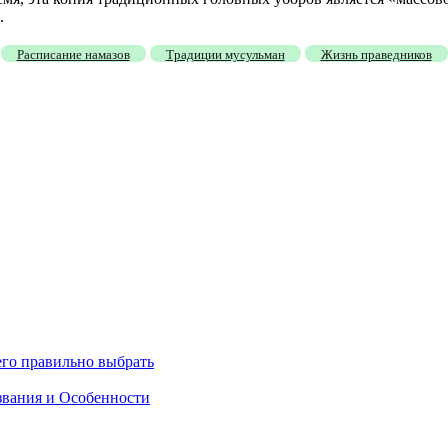
.
Расписание намазов
Традиции мусульман
Жизнь праведников
его правильно выбрать
звания и Особенности