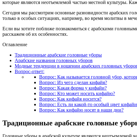
которые являются неотъемлемой частью местной культуры. Каж
Сегодня мы рассмотрим основные разновидности арабских гол
только в особых ситуациях, например, во время молитвы в мече
Если вы хотите поближе познакомиться с арабскими головными 
расскажем об их особенностях.
Оглавление
Традиционные арабские головные уборы
Арабские названия головных уборов
Модные тенденции в ношении арабских головных уборо
Вопрос-ответ:
Вопрос: Как называется головной убор, кото
Вопрос: Из чего сделан кифайя?
Вопрос: Какая форма у кифайи?
Вопрос: Кто может носить кифайю?
Вопрос: Как кифайя носится?
Вопрос: Есть ли какой-то особый цвет кифайи
Вопрос: Как кифайю носят в наши дни?
Традиционные арабские головные убор
Головные уборы в арабской культуре являются неотъемлемой ча