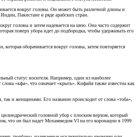
чивается вокруг головы. Он может быть различной длины и
Индии, Пакистане и ряде арабских стран.
округ головы и затем надевается на шею. Она часто содержит
которая поверх убора идет до подбородка, чтобы удерживать его
, которая оборачивается вокруг головы, затем повторяется
льный статус носителя. Например, один из наиболее
лова «кфа», что означает «крыть». Кифайя также известна как
 так и женщинами. Его название происходит от слова «тоба»,
о цилиндрический головной убор с плоским верхом, который
ом, что он был надет Мохаммедом VI на его коронации в 1999
апример, тюрбаны, надеваемые исключительно имамами или