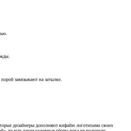
тью.
ежды.
 порой завязывают на затылке.
которые дизайнеры дополняют кифайю логотипами своих
й», то есть такие головные уборы пока не получили