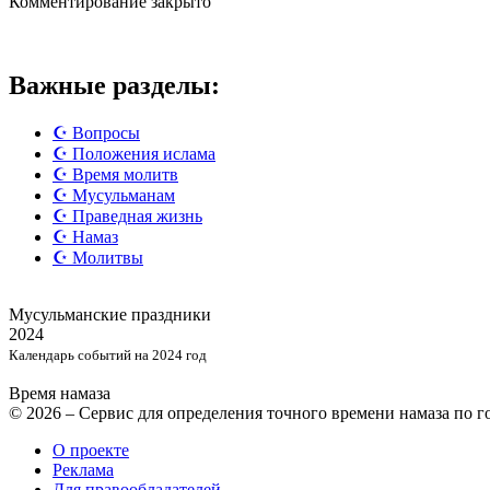
Комментирование закрыто
Важные разделы:
☪️ Вопросы
☪️ Положения ислама
☪️ Время молитв
☪️ Мусульманам
☪️ Праведная жизнь
☪️ Намаз
☪️ Молитвы
Мусульманские
праздники
2024
Календарь событий на 2024 год
Время намаза
© 2026 – Сервис для определения точного времени намаза по 
О проекте
Реклама
Для правообладателей