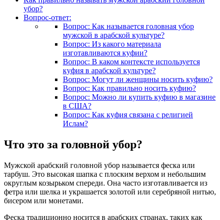
убор?
Вопрос-ответ:
Вопрос: Как называется головная убор
мужской в арабской культуре?
Вопрос: Из какого материала
изготавливаются куфии?
Вопрос: В каком контексте используется
куфия в арабской культуре?
Вопрос: Могут ли женщины носить куфию?
Вопрос: Как правильно носить куфию?
Вопрос: Можно ли купить куфию в магазине
в США?
Вопрос: Как куфия связана с религией
Ислам?
Что это за головной убор?
Мужской арабский головной убор называется феска или
тарбуш. Это высокая шапка с плоским верхом и небольшим
округлым козырьком спереди. Она часто изготавливается из
фетра или шелка и украшается золотой или серебряной нитью,
бисером или монетами.
Феска традиционно носится в арабских странах, таких как