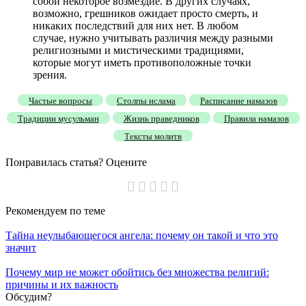
собой некоторое возмездие. В других случаях,
возможно, грешников ожидает просто смерть, и
никаких последствий для них нет. В любом
случае, нужно учитывать различия между разными
религиозными и мистическими традициями,
которые могут иметь противоположные точки
зрения.
Частые вопросы
Столпы ислама
Расписание намазов
Традиции мусульман
Жизнь праведников
Правила намазов
Тексты молитв
Понравилась статья? Оцените
Рекомендуем
по теме
Тайна неулыбающегося ангела: почему он такой и что это
значит
Почему мир не может обойтись без множества религий:
причины и их важность
Обсудим?