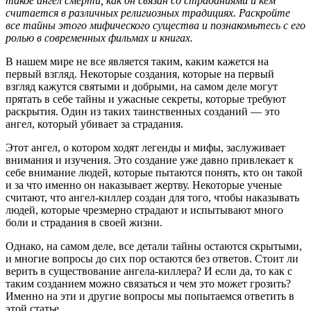
такое ангел смерти, как он связан со страданиями и кем
считается в различных религиозных традициях. Раскройте
все тайны этого мифического существа и познакомьтесь с его
ролью в современных фильмах и книгах.
В нашем мире не все является таким, каким кажется на
первый взгляд. Некоторые создания, которые на первый
взгляд кажутся святыми и добрыми, на самом деле могут
прятать в себе тайны и ужасные секреты, которые требуют
раскрытия. Один из таких таинственных созданий — это
ангел, который убивает за страдания.
Этот ангел, о котором ходят легенды и мифы, заслуживает
внимания и изучения. Это создание уже давно привлекает к
себе внимание людей, которые пытаются понять, кто он такой
и за что именно он наказывает жертву. Некоторые ученые
считают, что ангел-киллер создан для того, чтобы наказывать
людей, которые чрезмерно страдают и испытывают много
боли и страдания в своей жизни.
Однако, на самом деле, все детали тайны остаются скрытыми,
и многие вопросы до сих пор остаются без ответов. Стоит ли
верить в существование ангела-киллера? И если да, то как с
таким созданием можно связаться и чем это может грозить?
Именно на эти и другие вопросы мы попытаемся ответить в
этой статье.