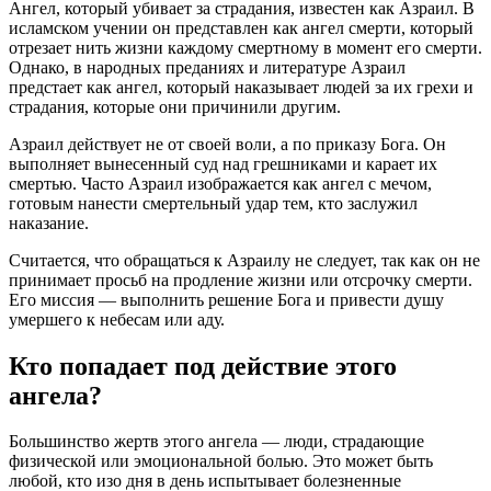
Ангел, который убивает за страдания, известен как Азраил. В
исламском учении он представлен как ангел смерти, который
отрезает нить жизни каждому смертному в момент его смерти.
Однако, в народных преданиях и литературе Азраил
предстает как ангел, который наказывает людей за их грехи и
страдания, которые они причинили другим.
Азраил действует не от своей воли, а по приказу Бога. Он
выполняет вынесенный суд над грешниками и карает их
смертью. Часто Азраил изображается как ангел с мечом,
готовым нанести смертельный удар тем, кто заслужил
наказание.
Считается, что обращаться к Азраилу не следует, так как он не
принимает просьб на продление жизни или отсрочку смерти.
Его миссия — выполнить решение Бога и привести душу
умершего к небесам или аду.
Кто попадает под действие этого
ангела?
Большинство жертв этого ангела — люди, страдающие
физической или эмоциональной болью. Это может быть
любой, кто изо дня в день испытывает болезненные