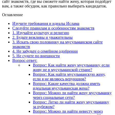
сайт знакомств, где вы сможете найти жену, которая подойдет
вам, а также обсудим, как правильно выбирать кандидаток.
Оглавление
Изучите требования и идеалы Ислама
Следуйте правилам и особенностям знакомств
1. Изучайте культуру и религию
2. Будьте вежливы и уважительны
3. Искать свою половинку на мусульманском сайте
знакомств
4. Не забудьте о семейном одобрении
5. Не судите по внешности
Вопрос-ответ:
Вопрос: Как найти жену мусульманку, если
живу не в мусульманской стране?
Вопрос: Как найти мусульманскую жену,
если я не являюсь верующим?
Вопрос: Какие качества должна иметь
идеальная мусульманская жена?
Вопрос: Можно ли найти жену мусульманку
через социальные сети?
Вопрос: Легко ли найти жену мусульманку
за рубежом?
Вопрос: Можно ли найти невесту через