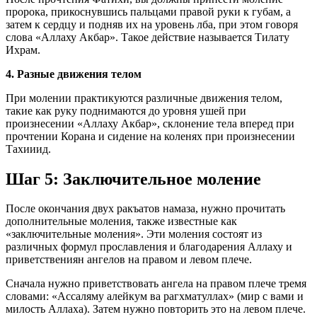
пророка, прикоснувшись пальцами правой руки к губам, а
затем к сердцу и подняв их на уровень лба, при этом говоря
слова «Аллаху Акбар». Такое действие называется Тилату
Ихрам.
4. Разные движения телом
При молении практикуются различные движения телом,
такие как руку поднимаются до уровня ушей при
произнесении «Аллаху Акбар», склонение тела вперед при
прочтении Корана и сидение на коленях при произнесении
Тахииид.
Шаг 5: Заключительное моление
После окончания двух ракъатов намаза, нужно прочитать
дополнительные моления, также известные как
«заключительные моления». Эти моления состоят из
различных формул прославления и благодарения Аллаху и
приветствениян ангелов на правом и левом плече.
Сначала нужно приветствовать ангела на правом плече тремя
словами: «Ассаляму алейкум ва рагхматуллах» (мир с вами и
милость Аллаха). Затем нужно повторить это на левом плече.