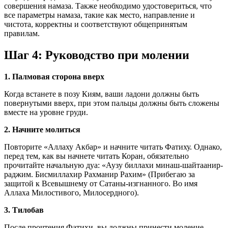
совершения намаза. Также необходимо удостовериться, что
все параметры намаза, такие как место, направление и
чистота, корректны и соответствуют общепринятым
правилам.
Шаг 4: Руководство при молении
1. Палмовая сторона вверх
Когда встанете в позу Киям, ваши ладони должны быть
повернутыми вверх, при этом пальцы должны быть сложены
вместе на уровне груди.
2. Начните молиться
Повторите «Аллаху Акбар» и начните читать Фатиху. Однако,
перед тем, как вы начнете читать Коран, обязательно
прочитайте начальную дуа: «Аузу биллахи минаш-шайтаанир-
раджим. Бисмиллахир Рахманир Рахим» (Прибегаю за
защитой к Всевышнему от Сатаны-изгнанного. Во имя
Аллаха Милостивого, Милосердного).
3. Тилобав
После прочтения Фатихи, вы должны принести моление