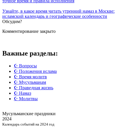
точное время и правила исполнения
Узнайте, в какое время читать утренний намаз в Москве:
исламский календарь и географические особенности
Обсудим?
Комментирование закрыто
Важные разделы:
☪️ Вопросы
☪️ Положения ислама
☪️ Время молитв
☪️ Мусульманам
☪️ Праведная жизнь
☪️ Намаз
☪️ Молитвы
Мусульманские
праздники
2024
Календарь событий на 2024 год