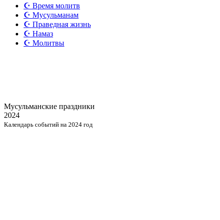
☪️ Время молитв
☪️ Мусульманам
☪️ Праведная жизнь
☪️ Намаз
☪️ Молитвы
Мусульманские
праздники
2024
Календарь событий на 2024 год