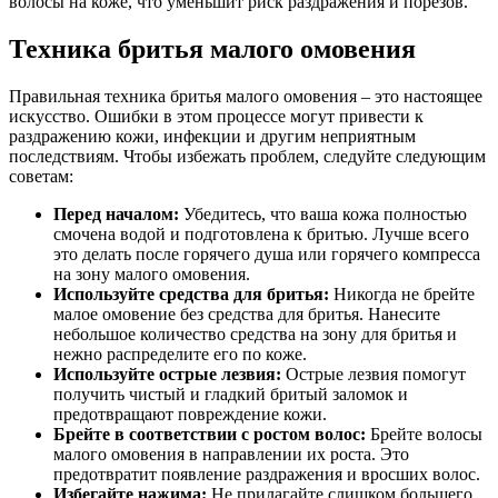
волосы на коже, что уменьшит риск раздражения и порезов.
Техника бритья малого омовения
Правильная техника бритья малого омовения – это настоящее
искусство. Ошибки в этом процессе могут привести к
раздражению кожи, инфекции и другим неприятным
последствиям. Чтобы избежать проблем, следуйте следующим
советам:
Перед началом:
Убедитесь, что ваша кожа полностью
смочена водой и подготовлена к бритью. Лучше всего
это делать после горячего душа или горячего компресса
на зону малого омовения.
Используйте средства для бритья:
Никогда не брейте
малое омовение без средства для бритья. Нанесите
небольшое количество средства на зону для бритья и
нежно распределите его по коже.
Используйте острые лезвия:
Острые лезвия помогут
получить чистый и гладкий бритый заломок и
предотвращают повреждение кожи.
Брейте в соответствии с ростом волос:
Брейте волосы
малого омовения в направлении их роста. Это
предотвратит появление раздражения и вросших волос.
Избегайте нажима:
Не прилагайте слишком большего