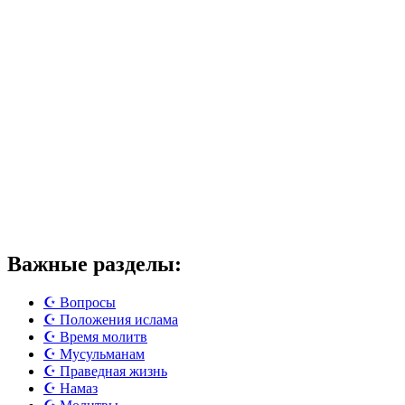
Важные разделы:
☪️ Вопросы
☪️ Положения ислама
☪️ Время молитв
☪️ Мусульманам
☪️ Праведная жизнь
☪️ Намаз