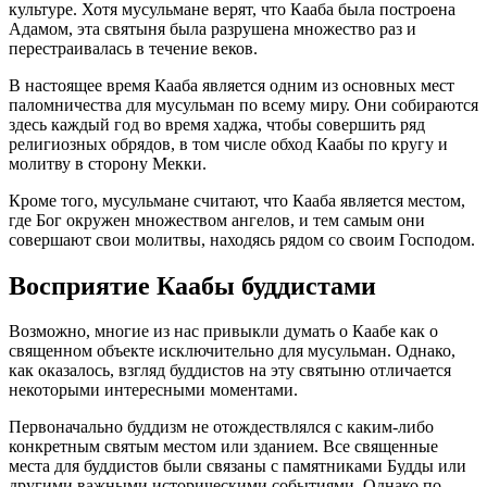
культуре. Хотя мусульмане верят, что Кааба была построена
Адамом, эта святыня была разрушена множество раз и
перестраивалась в течение веков.
В настоящее время Кааба является одним из основных мест
паломничества для мусульман по всему миру. Они собираются
здесь каждый год во время хаджа, чтобы совершить ряд
религиозных обрядов, в том числе обход Каабы по кругу и
молитву в сторону Мекки.
Кроме того, мусульмане считают, что Кааба является местом,
где Бог окружен множеством ангелов, и тем самым они
совершают свои молитвы, находясь рядом со своим Господом.
Восприятие Каабы буддистами
Возможно, многие из нас привыкли думать о Каабе как о
священном объекте исключительно для мусульман. Однако,
как оказалось, взгляд буддистов на эту святыню отличается
некоторыми интересными моментами.
Первоначально буддизм не отождествлялся с каким-либо
конкретным святым местом или зданием. Все священные
места для буддистов были связаны с памятниками Будды или
другими важными историческими событиями. Однако по