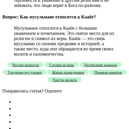
терпимость и уважение к другим религиям и не
забывать, что люди верят в Бога по-разному.
Вопрос: Как мусульмане относятся к Каабе?
Мусульмане относятся к Каабе с большим
уважением и почитанием. Это святое место для их
религии и символ их веры. Кааба — это связь
мусульман со своими предками и историей, а
также место, куда они обращаются во время своих
молитв и паломничества.
Частые вопросы
Столпы ислама
Расписание намазов
Традиции мусульман
Жизнь праведников
Правила намазов
Тексты молитв
Понравилась статья? Оцените