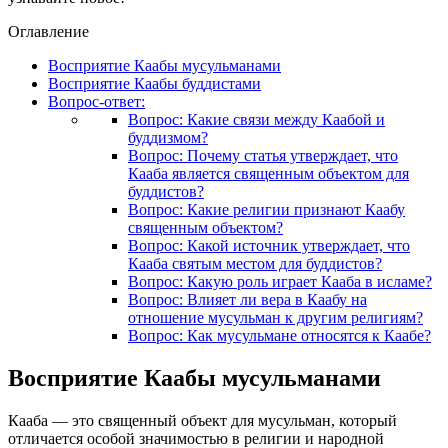
Оглавление
Восприятие Каабы мусульманами
Восприятие Каабы буддистами
Вопрос-ответ:
Вопрос: Какие связи между Каабой и
буддизмом?
Вопрос: Почему статья утверждает, что
Кааба является священным объектом для
буддистов?
Вопрос: Какие религии признают Каабу
священным объектом?
Вопрос: Какой источник утверждает, что
Кааба святым местом для буддистов?
Вопрос: Какую роль играет Кааба в исламе?
Вопрос: Влияет ли вера в Каабу на
отношение мусульман к другим религиям?
Вопрос: Как мусульмане относятся к Каабе?
Восприятие Каабы мусульманами
Кааба — это священный объект для мусульман, который
отличается особой значимостью в религии и народной