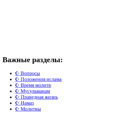
Важные разделы:
☪️ Вопросы
☪️ Положения ислама
☪️ Время молитв
☪️ Мусульманам
☪️ Праведная жизнь
☪️ Намаз
☪️ Молитвы