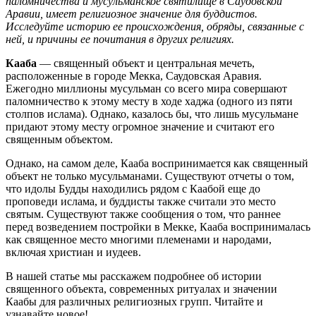
паломничества и мусульманское святилище в Саудовской
Аравии, имеет религиозное значение для буддистов.
Исследуйте историю ее происхождения, обряды, связанные с
ней, и причины ее почитания в других религиях.
Кааба
— священный объект и центральная мечеть,
расположенные в городе Мекка, Саудовская Аравия.
Ежегодно миллионы мусульман со всего мира совершают
паломничество к этому месту в ходе хаджа (одного из пяти
столпов ислама). Однако, казалось бы, что лишь мусульмане
придают этому месту огромное значение и считают его
священным объектом.
Однако, на самом деле, Кааба воспринимается как священный
объект не только мусульманами. Существуют отчеты о том,
что идолы Будды находились рядом с Каабой еще до
проповеди ислама, и буддисты также считали это место
святым. Существуют также сообщения о том, что раннее
перед возведением постройки в Мекке, Кааба воспринималась
как священное место многими племенами и народами,
включая христиан и иудеев.
В нашей статье мы расскажем подробнее об истории
священного объекта, современных ритуалах и значении
Каабы для различных религиозных групп. Читайте и
узнавайте новое!