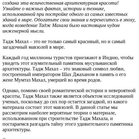
создана эта величественная архитектурная красота!
Узнайте о важных фактах, истории и технике,
использованной при постройке одного из самых известных
зданий в мире. Обогатьте свои знания и перенеситесь в эпоху,
когда возведение Тадж Махала было настоящим чудом
инженерной мысли.
Тадж Махал – это не только самый красивый, но и самый
загадочный мавзолей в мире.
Каждый год миллионы туристов приезжают в Индию, чтобы
увидеть этот изумительный памятник мусульманской
архитектуры. Тадж Махал – это знаковый символ любви,
построенный императором Шах Джаханом в память о его
жене Мумтаз Махал, умершей во время родов.
Однако, помимо своей романтической истории и невероятной
красоты, Тадж Махал также является объектом исследований
ученых, поскольку до сих пор остается загадкой, из какого
материала состоит этот мавзолей. В данной статье мы
рассмотрим наиболее вероятные теории о материале,
использованном при строительстве Тадж Махала, и
постараемся разгадать тайну этого удивительного памятника
архитектуры.