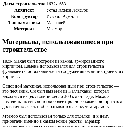
Даты строительства
1632-1653
Архитект
Устад Ахмед Лахаури
Конструктор
Исмаил Афанди
Тип памятника
Мавзолей
Материал
Мрамор
Материалы, использовавшиеся при
строительстве
Тадж Махал был построен из камня, армированного
кирпичом. Камень использовался для строительства
фундамента, остальные части сооружения были построены из
кирпича.
Основной материал, использованный при строительстве —
это песчаник. Он был вывезен из Каялатханы, которая
находится на расстоянии около 300 км от Тадж Махала.
Песчаник имеет свойства более прочного камня, но при этом
достаточно легок и обрабатывается легче, чем мрамор.
Мрамор был использован только для отделки, и к нему
прибегали именно в самом конце работы. Мрамор
использовался для создания мозаики на полу внутри мавзолея