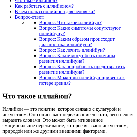
Что такое иллийюн?
Как работать с иллийюном?
В чем польза иллийюна для человека?
Вопрос-ответ:
Вопрос: Что такое иллиййун?
Вопрос: Какие симптомы сопутствуют
иллиййуну?
Вопрос: Каким образом происходит
диагностика иллиййуна?
Вопрос: Как лечить иллиййун?
Вопрос: Какие могут быть причины
развития иллиййуна?
Вопрос: Как попробовать предотвратить
развитие иллиййуна?
Вопрос: Может ли иллиййун привести к
потере зрения?
Что такое иллийюн?
Иллийюн — это понятие, которое связано с культурой и
искусством. Оно описывает переживание чего-то, чего нельзя
выразить словами. Это может быть мгновенное
эмоциональное переживание, которое вызвано искусством,
природой или же другими внешними факторами.