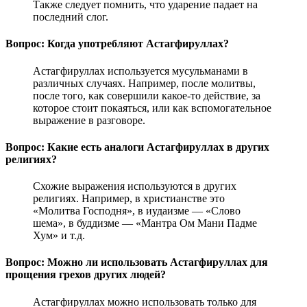
Также следует помнить, что ударение падает на
последний слог.
Вопрос: Когда употребляют Астагфируллах?
Астагфируллах используется мусульманами в
различных случаях. Например, после молитвы,
после того, как совершили какое-то действие, за
которое стоит покаяться, или как вспомогательное
выражение в разговоре.
Вопрос: Какие есть аналоги Астагфируллах в других
религиях?
Схожие выражения используются в других
религиях. Например, в христианстве это
«Молитва Господня», в иудаизме — «Слово
шема», в буддизме — «Мантра Ом Мани Падме
Хум» и т.д.
Вопрос: Можно ли использовать Астагфируллах для
прощения грехов других людей?
Астагфируллах можно использовать только для