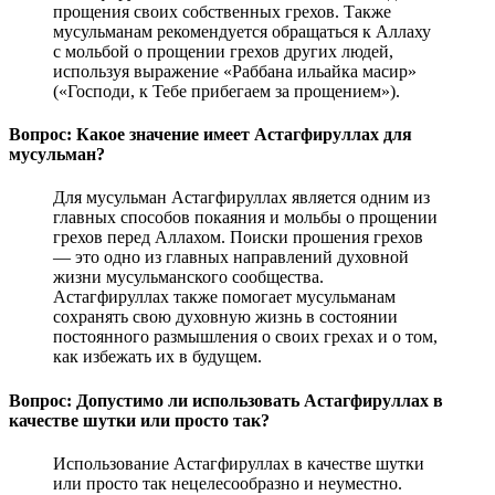
прощения своих собственных грехов. Также
мусульманам рекомендуется обращаться к Аллаху
с мольбой о прощении грехов других людей,
используя выражение «Раббана ильайка масир»
(«Господи, к Тебе прибегаем за прощением»).
Вопрос: Какое значение имеет Астагфируллах для
мусульман?
Для мусульман Астагфируллах является одним из
главных способов покаяния и мольбы о прощении
грехов перед Аллахом. Поиски прошения грехов
— это одно из главных направлений духовной
жизни мусульманского сообщества.
Астагфируллах также помогает мусульманам
сохранять свою духовную жизнь в состоянии
постоянного размышления о своих грехах и о том,
как избежать их в будущем.
Вопрос: Допустимо ли использовать Астагфируллах в
качестве шутки или просто так?
Использование Астагфируллах в качестве шутки
или просто так нецелесообразно и неуместно.