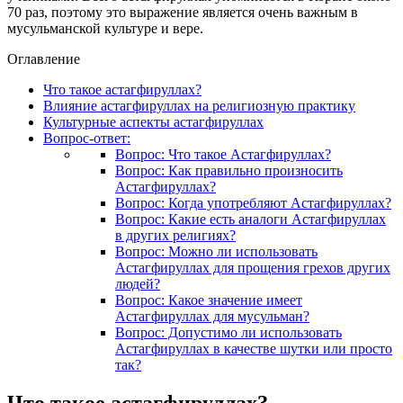
70 раз, поэтому это выражение является очень важным в
мусульманской культуре и вере.
Оглавление
Что такое астагфируллах?
Влияние астагфируллах на религиозную практику
Культурные аспекты астагфируллах
Вопрос-ответ:
Вопрос: Что такое Астагфируллах?
Вопрос: Как правильно произносить
Астагфируллах?
Вопрос: Когда употребляют Астагфируллах?
Вопрос: Какие есть аналоги Астагфируллах
в других религиях?
Вопрос: Можно ли использовать
Астагфируллах для прощения грехов других
людей?
Вопрос: Какое значение имеет
Астагфируллах для мусульман?
Вопрос: Допустимо ли использовать
Астагфируллах в качестве шутки или просто
так?
Что такое астагфируллах?