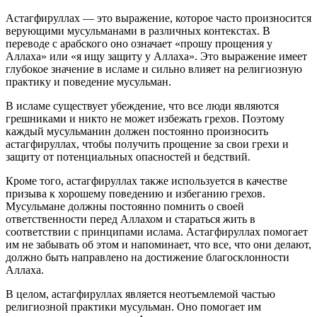
Астагфируллах — это выражение, которое часто произносится
верующими мусульманами в различных контекстах. В
переводе с арабского оно означает «прошу прощения у
Аллаха» или «я ищу защиту у Аллаха». Это выражение имеет
глубокое значение в исламе и сильно влияет на религиозную
практику и поведение мусульман.
В исламе существует убеждение, что все люди являются
грешниками и никто не может избежать грехов. Поэтому
каждый мусульманин должен постоянно произносить
астагфируллах, чтобы получить прощение за свои грехи и
защиту от потенциальных опасностей и бедствий.
Кроме того, астагфируллах также используется в качестве
призыва к хорошему поведению и избеганию грехов.
Мусульмане должны постоянно помнить о своей
ответственности перед Аллахом и стараться жить в
соответствии с принципами ислама. Астагфируллах помогает
им не забывать об этом и напоминает, что все, что они делают,
должно быть направлено на достижение благосклонности
Аллаха.
В целом, астагфируллах является неотъемлемой частью
религиозной практики мусульман. Оно помогает им