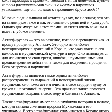
какие традиции и привычки связаны с этим понятием. Будьте
готовы расширить свои знания о исламе и научиться
уважительному отношению к верованиям других людей!
Многие люди слышали об астагфируллах, но не знают, что это
на самом деле такое и как это связано с религией и культурой.
Однако для мусульман этот термин является очень важным и
имеет глубокое значение.
Астагфируллах — это выражение, которое переводится как «я
прошу прощения у Аллаха». Это одно из наиболее
повторяющихся выражений в Коране, что указывает на его
важность в мусульманской культуре и вере. Оно используется
для извинения за свои грехи, ошибки, неумышленные или
преднамеренные действия, а также для получения прощения
Бога от грехов и нарушений.
Астагфируллах является также одним из наиболее
распространенных выражений в повседневной жизни
мусульман, оно помогает им очистить свое сердце и душу от
грехов и негативной энергии. Эта практика также помогает
мусульманам сохранять свою веру и близость с Аллахом.
Также астагфируллах имеет свою глубокую историю в исламе,
которая связана с жизнью пророка Мухаммада и его
учениками. Всего астагфируллах упоминается в Коране около