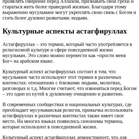
проявлять смирение перед Аллахом, признавать свои грехи и
стараться жить более праведной жизнью. Благодаря этому
выражению мусульмане могут укреплять свою связь с Богом и
стать более духовно развитыми людьми.
Культурные аспекты астагфируллах
Астагфируллах – это термин, который часто употребляется в
религиозной культуре и сфере повседневной жизни
мусульман. Это слово можно перевести как «прости меня
Бог» на арабском языке.
Культурный аспект астагфируллах состоит в том, что
мусульмане часто используют этот термин в различных
контекстах: отношениях с близкими людьми, молитвах,
разговорах и т.д. Многие считают, что извиняться перед Богом
– это один из путей к духовному очищению и развитию.
В современных сообществах и национальных культурах, где
преобладает мусульманская религия, привычка использовать
астагфируллах в различных контекстах также имеет свое
место. На многих языках появились синонимы термина,
которые используют в повседневной жизни.
Культурный аспект астагфируллах демонстрирует, что для