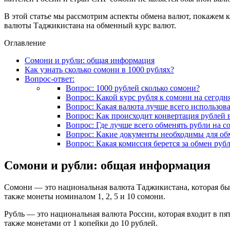
В этой статье мы рассмотрим аспекты обмена валют, покажем 
валюты Таджикистана на обменный курс валют.
Оглавление
Сомони и рубли: общая информация
Как узнать сколько сомони в 1000 рублях?
Вопрос-ответ:
Вопрос: 1000 рублей сколько сомони?
Вопрос: Какой курс рубля к сомони на сегодн
Вопрос: Какая валюта лучше всего использов
Вопрос: Как происходит конвертация рублей 
Вопрос: Где лучше всего обменять рубли на с
Вопрос: Какие документы необходимы для обм
Вопрос: Какая комиссия берется за обмен руб
Сомони и рубли: общая информация
Сомони — это национальная валюта Таджикистана, которая была
также монеты номиналом 1, 2, 5 и 10 сомони.
Рубль — это национальная валюта России, которая входит в пят
также монетами от 1 копейки до 10 рублей.