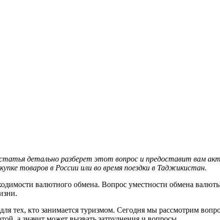
 статья детально разберет этот вопрос и предоставит вам ак
упке товаров в России или во время поездки в Таджикистан.
ходимости валютного обмена. Вопрос уместности обмена валюты
изни.
ля тех, кто занимается туризмом. Сегодня мы рассмотрим вопрос
ой, а значит может вызвать затруднения и вопросы.