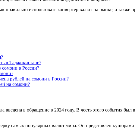
как правильно использовать конвертер валют на рынке, а также
я?
ать в Таджикистане?
в сомони в России?
омони?
ена рублей на сомони в России?
лей на сомони?
 введена в обращение в 2024 году. В честь этого события был в
ерку самых популярных валют мира. Он представлен купюрами дос