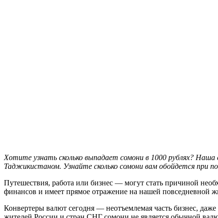
Хотите узнать сколько выпадает сомони в 1000 рублях? Наша
Таджикистаном. Узнайте сколько сомони вам обойдется при пок
Путешествия, работа или бизнес — могут стать причиной необ
финансов и имеет прямое отражение на нашей повседневной ж
Конвертеры валют сегодня — неотъемлемая часть бизнес, даже д
жителей России и стран СНГ сомони не является обычной валют