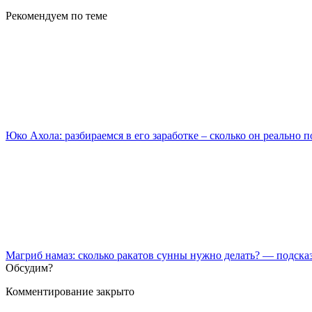
Рекомендуем
по теме
Юко Ахола: разбираемся в его заработке – сколько он реально 
Магриб намаз: сколько ракатов сунны нужно делать? — подска
Обсудим?
Комментирование закрыто