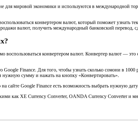
ие для мировой экономики и используются в международной то
воспользоваться конвертером валют, который поможет узнать те
родажи валют, получить международный банковский перевод, сд
ях?
имо воспользоваться конвертером валют. Конвертер валют — это 
oogle Finance. Для того, чтобы узнать сколько сомони в 1000 ру
и нужную сумму и нажать на кнопку «Конвертировать».
 на сайте Google Finance есть возможность выбрать нужную дату 
кими как XE Currency Converter, OANDA Currency Converter и м