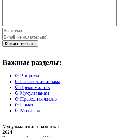
Важные разделы:
☪️ Вопросы
☪️ Положения ислама
☪️ Время молитв
☪️ Мусульманам
☪️ Праведная жизнь
☪️ Намаз
☪️ Молитвы
Мусульманские
праздники
2024