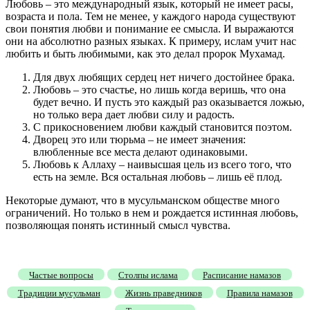
Любовь – это международный язык, который не имеет расы,
возраста и пола. Тем не менее, у каждого народа существуют
свои понятия любви и понимание ее смысла. И выражаются
они на абсолютно разных языках. К примеру, ислам учит нас
любить и быть любимыми, как это делал пророк Мухамад.
Для двух любящих сердец нет ничего достойнее брака.
Любовь – это счастье, но лишь когда веришь, что она
будет вечно. И пусть это каждый раз оказывается ложью,
но только вера дает любви силу и радость.
С прикосновением любви каждый становится поэтом.
Дворец это или тюрьма – не имеет значения:
влюбленные все места делают одинаковыми.
Любовь к Аллаху – наивысшая цель из всего того, что
есть на земле. Вся остальная любовь – лишь её плод.
Некоторые думают, что в мусульманском обществе много
ограничений. Но только в нем и рождается истинная любовь,
позволяющая понять истинный смысл чувства.
Частые вопросы
Столпы ислама
Расписание намазов
Традиции мусульман
Жизнь праведников
Правила намазов