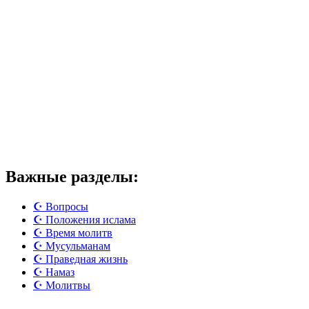
Важные разделы:
☪️ Вопросы
☪️ Положения ислама
☪️ Время молитв
☪️ Мусульманам
☪️ Праведная жизнь
☪️ Намаз
☪️ Молитвы