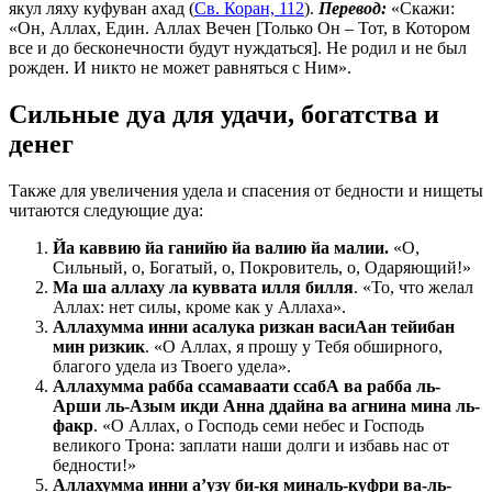
якул ляху куфуван ахад (
Св. Коран, 112
).
Перевод:
«Скажи:
«Он, Аллах, Един. Аллах Вечен [Только Он – Тот, в Котором
все и до бесконечности будут нуждаться]. Не родил и не был
рожден. И никто не может равняться с Ним».
Сильные дуа для удачи, богатства и
денег
Также для увеличения удела и спасения от бедности и нищеты
читаются следующие дуа:
Йа каввию йа ганийю йа валию йа малии.
«О,
Сильный, о, Богатый, о, Покровитель, о, Одаряющий!»
Ма ша аллаху ла куввата илля билля
. «То, что желал
Аллах: нет силы, кроме как у Аллаха».
Аллахумма инни асалука ризкан васиАан тейибан
мин ризкик
. «О Аллах, я прошу у Тебя обширного,
благого удела из Твоего удела».
Аллахумма рабба ссамаваати ссабА ва рабба ль-
Арши ль-Азым икди Анна ддайна ва агнина мина ль-
факр
. «О Аллах, о Господь семи небес и Господь
великого Трона: заплати наши долги и избавь нас от
бедности!»
Аллахумма инни а’узу би-кя миналь-куфри ва-ль-