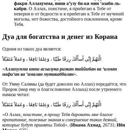
факри Аллахумма, инни а’узу би-кя мин ‘азаби-ль-
кабри
. О Аллах, поистине, я прибегаю к Тебе от
неверия и от бедности и я прибегаю к Тебе от мучений
могилы, нет божества, достойного поклонения, кроме
Тебя.
Дуа для богатства и денег из Корана
Одним из таких дуа является:
الَّلهُمَّ إِنِّي أَسأَلُكَ رِزقًا طَيِّبًا ، وَعِلمًا نَافِعًا ، وَعَمَلاً مُتَقَبَّلاً
«
Аллахумма инни асъалука ризкан таййибан ва ‘илман
нафи‘ан ва ‘амалян мутакаббалян
».
От Умму Салямы (да будет доволен ею Аллах) передаётся, что
Пророк (мир ему и благословение Аллаха) после утреннего
намаза читал:
الَّلهُمَّ إِنِّي أَسأَلُكَ رِزقًا طَيِّبًا ، وَعِلمًا نَافِعًا ، وَعَمَلاً مُتَقَبَّلاً
«
О Аллах, поистине, я прошу Тебя даровать мне благое
пропитание, полезные знания и совершение таких деяний,
которые будут приняты Тобой
». (
Имама Ахмад
, 26731;
Ибн