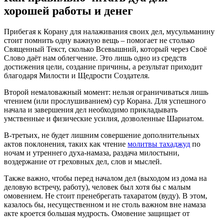
хорошей работы и денег
Прибегая к Корану для налаживания своих дел, мусульманину
стоит помнить одну важную вещь – помогает не столько
Священный Текст, сколько Всевышний, который через Своё
Слово даёт нам облегчение. Это лишь одно из средств
достижения цели, создание причины, а результат приходит
благодаря Милости и Щедрости Создателя.
Второй немаловажный момент: нельзя ограничиваться лишь
чтением (или прослушиванием) сур Корана. Для успешного
начала и завершения дел необходимо прикладывать
умственные и физические усилия, дозволенные Шариатом.
В-третьих, не будет лишним совершение дополнительных
актов поклонения, таких как чтение
молитвы тахаджуд
по
ночам и утреннего духа-намаза, раздача милостыни,
воздержание от греховных дел, слов и мыслей.
Также важно, чтобы перед началом дел (выходом из дома на
деловую встречу, работу), человек был хотя бы с малым
омовением. Не стоит пренебрегать тахаратом (вуду). В этом,
казалось бы, несущественном и не столь важном вне намаза
акте кроется большая мудрость. Омовение защищает от