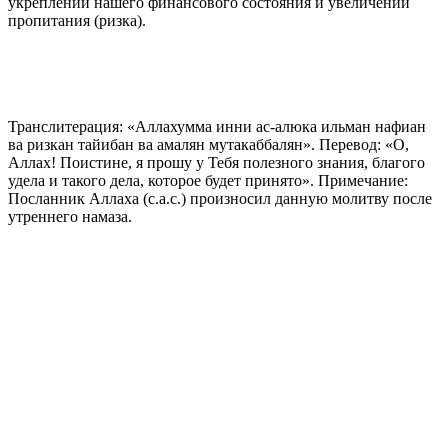
укреплении нашего финансового состояния и увеличении
пропитания (ризка).
Транслитерация: «Аллахумма инни ас-алюка ильман нафиан
ва ризкан тайибан ва амалян мутакаббалян». Перевод: «О,
Аллах! Поистине, я прошу у Тебя полезного знания, благого
удела и такого дела, которое будет принято». Примечание:
Посланник Аллаха (с.а.с.) произносил данную молитву после
утреннего намаза.