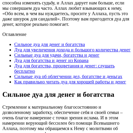
способна изменять судьбу, и Аллах дарует нам больше, если
мы совершаем дуа часто. Аллах любит взывающих к нему,
«Обо всем, в чем вы нуждаетесь, просите у Аллаха, пусть это
даже шнурок для сандалий». Поэтому вам пригодится дуа для
денег, которое реально помогает.
Оглавление
Сильное дуа для денег и богатства
Дуа для увеличения дохода и большого количества денег
Сильные дуа для удачи, богатства и денег
Дуа для богатства и денег из Корана
Дуа для богатства, процветания и денег: слушать
бесплатно
Сильные дуа об облегчении дел, богатстве и деньгах
Как правильно читать дуа для хорошей работы и денег
Сильное дуа для денег и богатства
Стремление к материальному благосостоянию и
дозволенному заработку, обеспечение себя и своей семьи –
очень благое намерение с точки зрения ислама. И в этом
намерении верующий бессилен без помощи Всевышнего
Аллаха, поэтому мы обращаемся к Нему с молитвами об