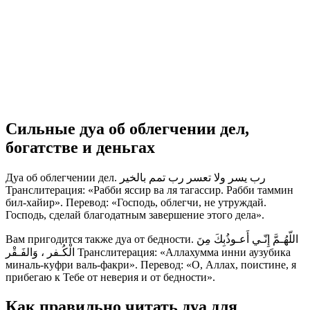
Сильные дуа об облегчении дел,
богатстве и деньгах
Дуа об облегчении дел. رب يسر ولا تعسر رب تمم بالخير
Транслитерация: «Рабби яссир ва ля тагассир. Рабби таммин
бил-хайир». Перевод: «Господь, облегчи, не утруждай.
Господь, сделай благодатным завершение этого дела».
Вам пригодится также дуа от бедности. اللّهُـمَّ إِنّـي أَعـوذُبِكَ مِنَ
الْكُـفر ، وَالفَـقْر Транслитерация: «Аллахумма инни аузубика
миналь-куфри валь-факри». Перевод: «О, Аллах, поистине, я
прибегаю к Тебе от неверия и от бедности».
Как правильно читать дуа для