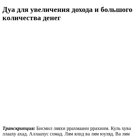
Дуа для увеличения дохода и большого
количества денег
Транскрипция:
Бисмил ляяхи ррахмаани ррахиим. Куль хува
ллааху ахад. Аллаахус сомад. Лям ялид ва лям юуляд. Ва лям