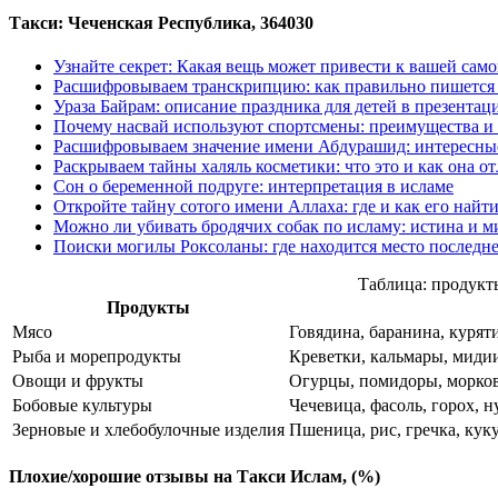
Такси: Чеченская Республика, 364030
Узнайте секрет: Какая вещь может привести к вашей сам
Расшифровываем транскрипцию: как правильно пишется 
Ураза Байрам: описание праздника для детей в презентац
Почему насвай используют спортсмены: преимущества и
Расшифровываем значение имени Абдурашид: интересны
Раскрываем тайны халяль косметики: что это и как она о
Сон о беременной подруге: интерпретация в исламе
Откройте тайну сотого имени Аллаха: где и как его найт
Можно ли убивать бродячих собак по исламу: истина и 
Поиски могилы Роксоланы: где находится место последн
Таблица: продукт
Продукты
Мясо
Говядина, баранина, куряти
Рыба и морепродукты
Креветки, кальмары, мидии,
Овощи и фрукты
Огурцы, помидоры, морковь
Бобовые культуры
Чечевица, фасоль, горох, н
Зерновые и хлебобулочные изделия
Пшеница, рис, гречка, кук
Плохие/хорошие отзывы на Такси Ислам, (%)