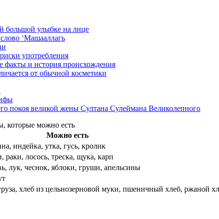
ой большой улыбке на лице
слово ‘Машааллагь
ии
 риски употребления
е факты и история происхождения
тличается от обычной косметики
и
мифы
его покоя великой жены Султана Сулеймана Великолепного
ы, которые можно есть
Можно есть
на, индейка, утка, гусь, кролик
 раки, лосось, треска, щука, карп
, лук, чеснок, яблоки, груши, апельсины
ут
уруза, хлеб из цельнозерновой муки, пшеничный хлеб, ржаной х