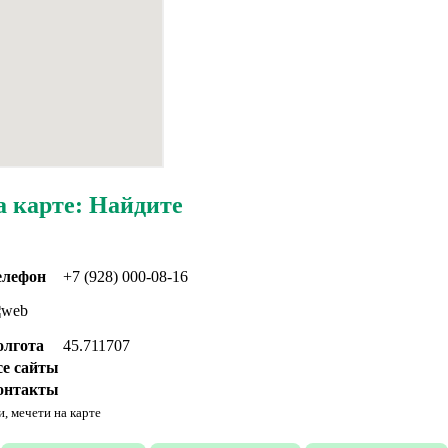
а карте: Найдите
елефон
+7 (928) 000-08-16
олгота
45.711707
се сайты
онтакты
, мечети на карте