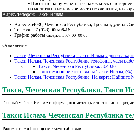
▪️ Посетите нашу мечеть и ознакомьтесь с истори
на молитвы в исламское место поклонения, информ
Адрес, телефон: Такси Ислам
Адрес
364030, Чеченская Республика, Грозный, улица Са
Телефон
+7 (928) 000-08-16
График работы
ежедневно, 07:00–00:00
Оглавление
Такси, Чеченская Республика, Такси Ислам, адрес на карт
Такси Ислам, Чеченская Республика телефоны, часы раб
Такси: Чеченская Республика, 364030
Плохие/хорошие отзывы на Такси Ислам, (%)
Такси Ислам, Чеченская Республика, На карте: Найдите 
Такси, Чеченская Республика, Такси Ис
Грозный ▪️ Такси Ислам ▪️ информация о мечети,местная организация,м
Такси Ислам, Чеченская Республика т
Рядом с вами
Посещение мечети
Отзывы