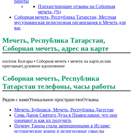
работы
Плохие/хорошие отзывы на Соборная
мечеть, (%)
Соборная мечеть, Республика Татарстан, Местная
мусульманская религиозная организация и Мечеть для
вас
Мечеть, Республика Татарстан,
Соборная мечеть, адрес на карте
посёлок Болгары ▪️ Соборная мечеть ▪️ мечети на карте,ислам
приглашает,духовное вдохновение
Соборная мечеть, Республика
Татарстан телефоны, часы работы
Рядом с вами
Уникальное пространство
Отзывы
Мечеть: Буйнакск, Мечеть, Республика Дагестан
Семь Даров Святого Духа в Православии: что они
означают и как их получить
Почему Танцы стали запрещенными в Исламе:
исторические корни и религиозные смыслы