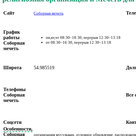
Сайт
Тел
Соборная мечеть
График
работы
пн,вт,чт 08:30–18:30, перерыв 12:30–13:18
пт 08:30–16:30, перерыв 12:30–13:18
Соборная
мечеть
Широта
54.985519
Дол
Телефоны
Соборная
Все 
мечеть
Соцсети
Кон
Особенности,
Соборная
организация мусульман, духовное обновление, расположен