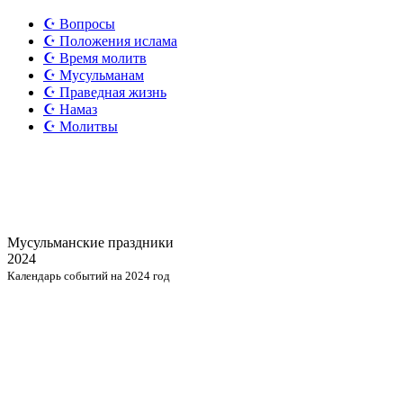
☪️ Вопросы
☪️ Положения ислама
☪️ Время молитв
☪️ Мусульманам
☪️ Праведная жизнь
☪️ Намаз
☪️ Молитвы
Мусульманские
праздники
2024
Календарь событий на 2024 год