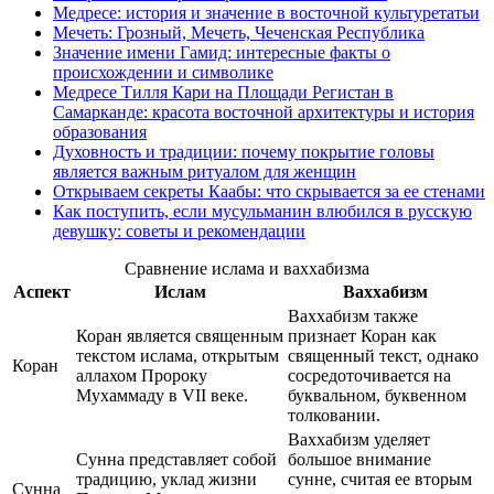
Медресе: история и значение в восточной культуретатьи
Мечеть: Грозный, Мечеть, Чеченская Республика
Значение имени Гамид: интересные факты о
происхождении и символике
Медресе Тилля Кари на Площади Регистан в
Самарканде: красота восточной архитектуры и история
образования
Духовность и традиции: почему покрытие головы
является важным ритуалом для женщин
Открываем секреты Каабы: что скрывается за ее стенами
Как поступить, если мусульманин влюбился в русскую
девушку: советы и рекомендации
Сравнение ислама и ваххабизма
Аспект
Ислам
Ваххабизм
Ваххабизм также
Коран является священным
признает Коран как
текстом ислама, открытым
священный текст, однако
Коран
аллахом Пророку
сосредоточивается на
Мухаммаду в VII веке.
буквальном, буквенном
толковании.
Ваххабизм уделяет
Сунна представляет собой
большое внимание
традицию, уклад жизни
сунне, считая ее вторым
Сунна