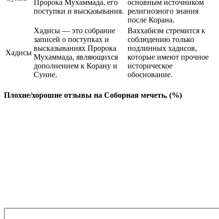
Пророка Мухаммада, его
основным источником
поступки и высказывания.
религиозного знания
после Корана.
Хадисы — это собрание
Ваххабизм стремится к
записей о поступках и
соблюдению только
высказываниях Пророка
подлинных хадисов,
Хадисы
Мухаммада, являющихся
которые имеют прочное
дополнением к Корану и
историческое
Сунне.
обоснование.
Плохие/хорошие отзывы на Соборная мечеть, (%)