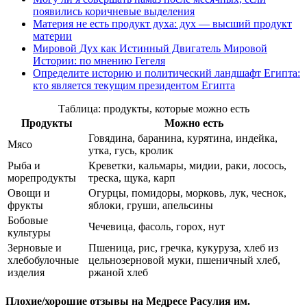
появились коричневые выделения
Материя не есть продукт духа: дух — высший продукт
материи
Мировой Дух как Истинный Двигатель Мировой
Истории: по мнению Гегеля
Определите историю и политический ландшафт Египта:
кто является текущим президентом Египта
Таблица: продукты, которые можно есть
Продукты
Можно есть
Говядина, баранина, курятина, индейка,
Мясо
утка, гусь, кролик
Рыба и
Креветки, кальмары, мидии, раки, лосось,
морепродукты
треска, щука, карп
Овощи и
Огурцы, помидоры, морковь, лук, чеснок,
фрукты
яблоки, груши, апельсины
Бобовые
Чечевица, фасоль, горох, нут
культуры
Зерновые и
Пшеница, рис, гречка, кукуруза, хлеб из
хлебобулочные
цельнозерновой муки, пшеничный хлеб,
изделия
ржаной хлеб
Плохие/хорошие отзывы на Медресе Расулия им.