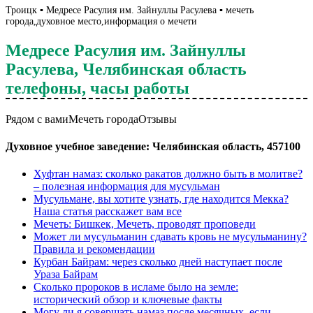
Троицк ▪️ Медресе Расулия им. Зайнуллы Расулева ▪️ мечеть
города,духовное место,информация о мечети
Медресе Расулия им. Зайнуллы
Расулева, Челябинская область
телефоны, часы работы
Рядом с вами
Мечеть города
Отзывы
Духовное учебное заведение: Челябинская область, 457100
Хуфтан намаз: сколько ракатов должно быть в молитве?
– полезная информация для мусульман
Мусульмане, вы хотите узнать, где находится Мекка?
Наша статья расскажет вам все
Мечеть: Бишкек, Мечеть, проводят проповеди
Может ли мусульманин сдавать кровь не мусульманину?
Правила и рекомендации
Курбан Байрам: через сколько дней наступает после
Ураза Байрам
Сколько пророков в исламе было на земле:
исторический обзор и ключевые факты
Могу ли я совершать намаз после месячных, если