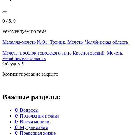
0
/ 5.
0
Рекомендуем
по теме
Махалля-мечеть № 91: Троицк, Мечеть, Челябинская область
Мечеть: посёлок городского типа Красногорский, Мечеть,
Челябинская область
Обсудим?
Комментирование закрыто
Важные разделы:
☪️ Вопросы
☪️ Положения ислама
☪️ Время молитв
☪️ Мусульманам
☪️ Праведная жизнь