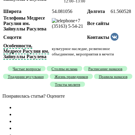
12:00–13:00
Широта
54.081056
Долгота
61.560528
Телефоны Медресе
+7
Расулия им.
Все сайты
(35163) 5-54-21
Зайнуллы Расулева
Соцсети
Контакты
Особенности,
культурное наследие, религиозное
Медресе Расулия им.
объединение, мероприятия в мечети
Зайнуллы Расулева
Частые вопросы
Столпы ислама
Расписание намазов
Традиции мусульман
Жизнь праведников
Правила намазов
Тексты молитв
Понравилась статья? Оцените