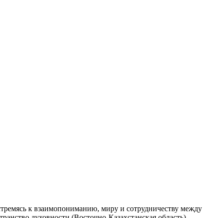
 стремясь к взаимопониманию, миру и сотрудничеству между
транство духовности (Восточно-Казахстанская область)