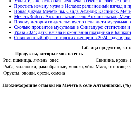
Узнайте, как распознать человека в секте: ключевые приз
Простить измену мужа в Исламе: религиозный взгляд и п
Новая Джума-Мечеть им. Саида-Афанди: Каспийск, Мечет
Мечеть Зифа с. Архангельское: село Архангельское, Мече
Почему история свидетельствует о ненависти мусульман к
Сколько процентов мусульман в Сингапуре: статистика и
Ураза 2024: даты начала и окончания праздника в Башкор
Современный образ татарских женщин в 2024 году: вдо
Таблица продуктов, кото
Продукты, которые можно есть
Рис, пшеница, ячмень, овес
Свинина, кровь, 
Рыба, моллюски, ракообразные, молоко, яйца
Мясо, относящеес
Фрукты, овощи, орехи, семена
Плохие/хорошие отзывы на Мечеть в селе Алтыншокы, (%)