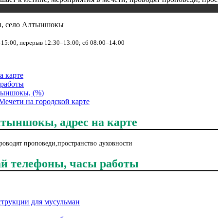
он, село Алтыншокы
–15:00, перерыв 12:30–13:00; сб 08:00–14:00
а карте
 работы
тыншокы, (%)
Мечети на городской карте
лтыншокы, адрес на карте
проводят проповеди,пространство духовности
ай телефоны, часы работы
струкции для мусульман