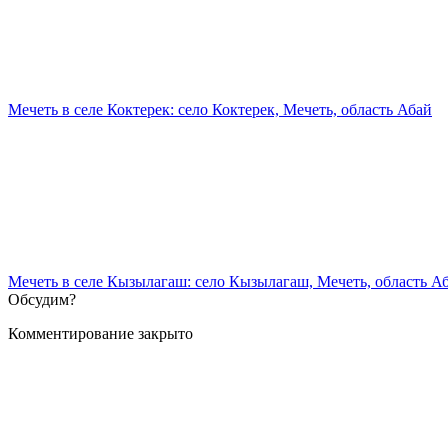
Мечеть в селе Коктерек: село Коктерек, Мечеть, область Абай
Мечеть в селе Кызылагаш: село Кызылагаш, Мечеть, область А
Обсудим?
Комментирование закрыто