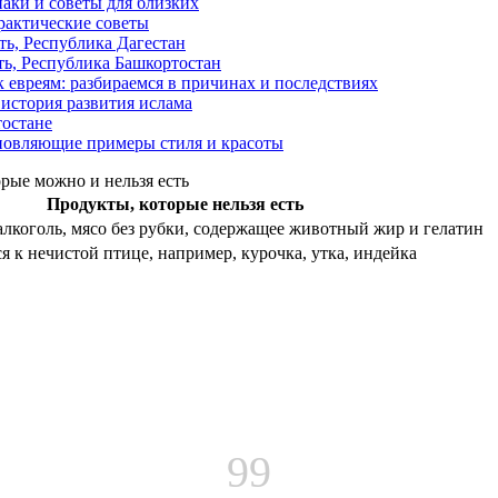
наки и советы для близких
рактические советы
ь, Республика Дагестан
ть, Республика Башкортостан
 евреям: разбираемся в причинах и последствиях
 история развития ислама
тостане
хновляющие примеры стиля и красоты
рые можно и нельзя есть
Продукты, которые нельзя есть
алкоголь, мясо без рубки, содержащее животный жир и гелатин
я к нечистой птице, например, курочка, утка, индейка
99