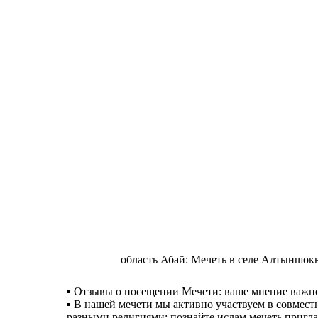
область Абай: Мечеть в селе Алтыншок
▪️ Отзывы о посещении Мечети: ваше мнение важн
▪️ В нашей мечети мы активно участвуем в совмес
разными религиями: познайте ислам мечеть пригла