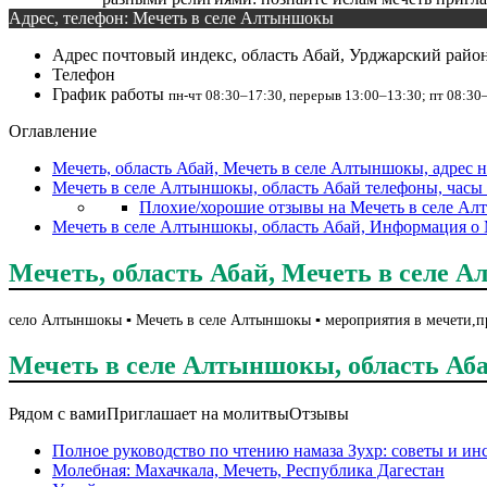
Адрес, телефон: Мечеть в селе Алтыншокы
Адрес
почтовый индекс, область Абай, Урджарский рай
Телефон
График работы
пн-чт 08:30–17:30, перерыв 13:00–13:30; пт 08:30
Оглавление
Мечеть, область Абай, Мечеть в селе Алтыншокы, адрес н
Мечеть в селе Алтыншокы, область Абай телефоны, часы
Плохие/хорошие отзывы на Мечеть в селе Ал
Мечеть в селе Алтыншокы, область Абай, Информация о 
Мечеть, область Абай, Мечеть в селе А
село Алтыншокы ▪️ Мечеть в селе Алтыншокы ▪️ мероприятия в мечети,
Мечеть в селе Алтыншокы, область Аб
Рядом с вами
Приглашает на молитвы
Отзывы
Полное руководство по чтению намаза Зухр: советы и ин
Молебная: Махачкала, Мечеть, Республика Дагестан