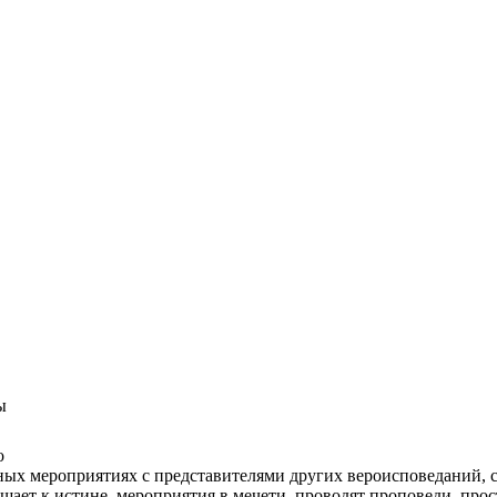
ы
о
тных мероприятиях с представителями других вероисповеданий,
шает к истине, мероприятия в мечети, проводят проповеди, прос