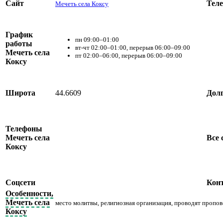
Сайт
Тел
Мечеть села Коксу
График
пн 09:00–01:00
работы
вт-чт 02:00–01:00, перерыв 06:00–09:00
Мечеть села
пт 02:00–06:00, перерыв 06:00–09:00
Коксу
Широта
44.6609
Дол
Телефоны
Мечеть села
Все 
Коксу
Соцсети
Кон
Особенности,
Мечеть села
место молитвы, религиозная организация, проводят пропо
Коксу