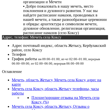
организации и Мечети
▪️ Добро пожаловать в нашу мечеть, место
поклонения и духовного развития. У нас вы
найдете расписание намазов, проводимых в
нашей мечети, а также разнообразные церемонии
и обряды: архитектура и символизм мечети,
духовное обновление, религиозная организация,
расписание намазов (село Коксу)
Адрес, телефон: Мечеть села Коксу
Адрес
почтовый индекс, область Жетысу, Кербулакский
район, село Коксу
Телефон
График работы
пн 09:00–01:00; вт-чт 02:00–01:00, перерыв
06:00–09:00; пт 02:00–06:00, перерыв 06:00–09:00
Оглавление
Мечеть, область Жетысу, Мечеть села Коксу, адрес на
карте
Мечеть села Коксу, область Жетысу телефоны, часы
работы
Плохие/хорошие отзывы на Мечеть села
Коксу, (%)
Мечеть села Коксу, область Жетысу, Отзывы о