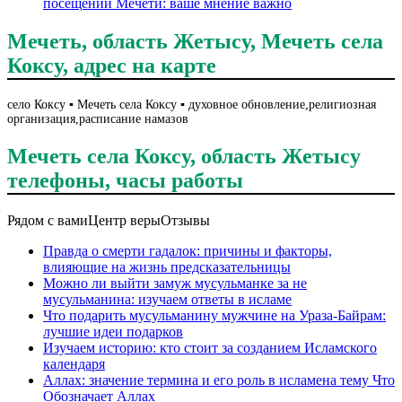
посещении Мечети: ваше мнение важно
Мечеть, область Жетысу, Мечеть села
Коксу, адрес на карте
село Коксу ▪️ Мечеть села Коксу ▪️ духовное обновление,религиозная
организация,расписание намазов
Мечеть села Коксу, область Жетысу
телефоны, часы работы
Рядом с вами
Центр веры
Отзывы
Правда о смерти гадалок: причины и факторы,
влияющие на жизнь предсказательницы
Можно ли выйти замуж мусульманке за не
мусульманина: изучаем ответы в исламе
Что подарить мусульманину мужчине на Ураза-Байрам:
лучшие идеи подарков
Изучаем историю: кто стоит за созданием Исламского
календаря
Аллах: значение термина и его роль в исламена тему Что
Обозначает Аллах