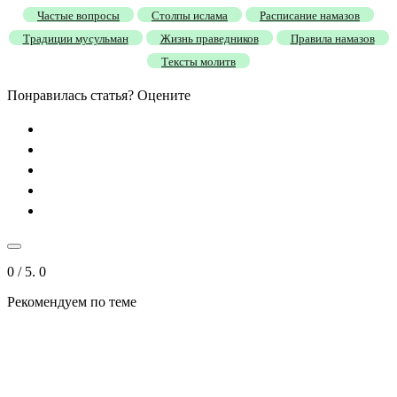
Частые вопросы
Столпы ислама
Расписание намазов
Традиции мусульман
Жизнь праведников
Правила намазов
Тексты молитв
Понравилась статья? Оцените
0
/ 5.
0
Рекомендуем
по теме