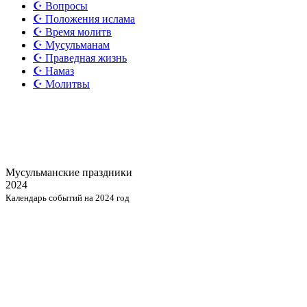
☪️ Вопросы
☪️ Положения ислама
☪️ Время молитв
☪️ Мусульманам
☪️ Праведная жизнь
☪️ Намаз
☪️ Молитвы
Мусульманские
праздники
2024
Календарь событий на 2024 год