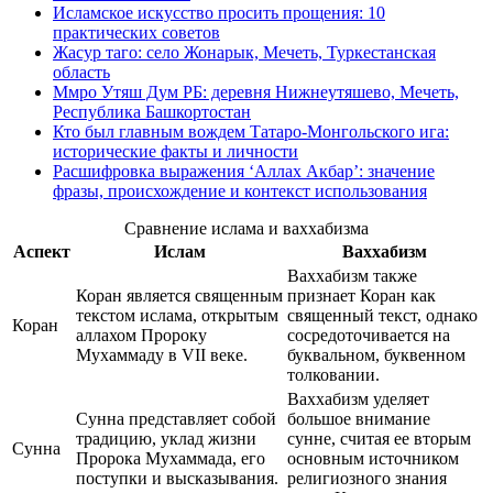
Исламское искусство просить прощения: 10
практических советов
Жасур таго: село Жонарык, Мечеть, Туркестанская
область
Ммро Утяш Дум РБ: деревня Нижнеутяшево, Мечеть,
Республика Башкортостан
Кто был главным вождем Татаро-Монгольского ига:
исторические факты и личности
Расшифровка выражения ‘Аллах Акбар’: значение
фразы, происхождение и контекст использования
Сравнение ислама и ваххабизма
Аспект
Ислам
Ваххабизм
Ваххабизм также
Коран является священным
признает Коран как
текстом ислама, открытым
священный текст, однако
Коран
аллахом Пророку
сосредоточивается на
Мухаммаду в VII веке.
буквальном, буквенном
толковании.
Ваххабизм уделяет
Сунна представляет собой
большое внимание
традицию, уклад жизни
сунне, считая ее вторым
Сунна
Пророка Мухаммада, его
основным источником
поступки и высказывания.
религиозного знания