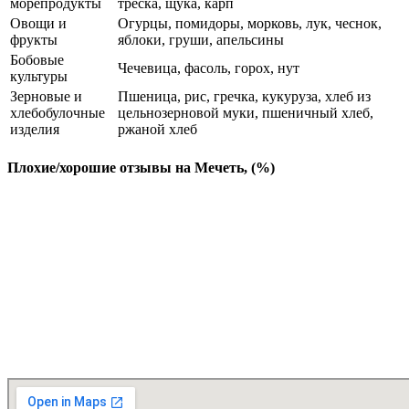
морепродукты
треска, щука, карп
Овощи и
Огурцы, помидоры, морковь, лук, чеснок,
фрукты
яблоки, груши, апельсины
Бобовые
Чечевица, фасоль, горох, нут
культуры
Зерновые и
Пшеница, рис, гречка, кукуруза, хлеб из
хлебобулочные
цельнозерновой муки, пшеничный хлеб,
изделия
ржаной хлеб
Плохие/хорошие отзывы на Мечеть, (%)