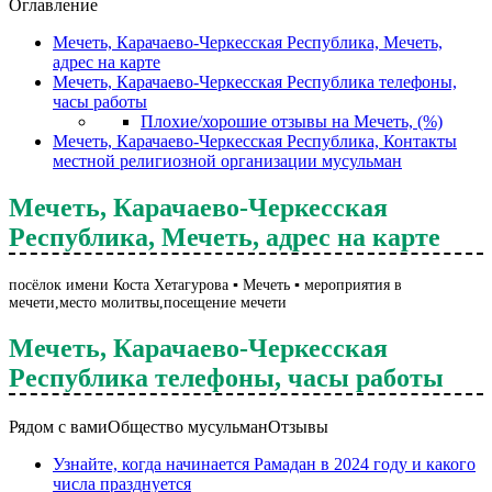
Оглавление
Мечеть, Карачаево-Черкесская Республика, Мечеть,
адрес на карте
Мечеть, Карачаево-Черкесская Республика телефоны,
часы работы
Плохие/хорошие отзывы на Мечеть, (%)
Мечеть, Карачаево-Черкесская Республика, Контакты
местной религиозной организации мусульман
Мечеть, Карачаево-Черкесская
Республика, Мечеть, адрес на карте
посёлок имени Коста Хетагурова ▪️ Мечеть ▪️ мероприятия в
мечети,место молитвы,посещение мечети
Мечеть, Карачаево-Черкесская
Республика телефоны, часы работы
Рядом с вами
Общество мусульман
Отзывы
Узнайте, когда начинается Рамадан в 2024 году и какого
числа празднуется