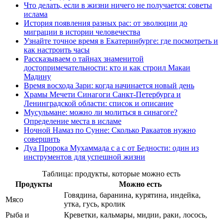
Что делать, если в жизни ничего не получается: советы
ислама
История появления разных рас: от эволюции до
миграции в истории человечества
Узнайте точное время в Екатеринбурге: где посмотреть и
как настроить часы
Рассказываем о тайнах знаменитой
достопримечательности: кто и как строил Макаи
Мадину
Время восхода Зари: когда начинается новый день
Храмы Мечети Синагоги Санкт-Петербурга и
Ленинградской области: список и описание
Мусульмане: можно ли молиться в синагоге?
Определение места в исламе
Ночной Намаз по Сунне: Сколько Ракаатов нужно
совершить
Дуа Пророка Мухаммада с а с от Бедности: один из
инструментов для успешной жизни
Таблица: продукты, которые можно есть
Продукты
Можно есть
Говядина, баранина, курятина, индейка,
Мясо
утка, гусь, кролик
Рыба и
Креветки, кальмары, мидии, раки, лосось,