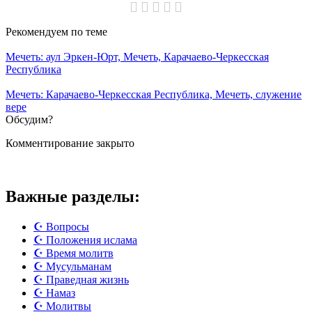
Рекомендуем
по теме
Мечеть: аул Эркен-Юрт, Мечеть, Карачаево-Черкесская
Республика
Мечеть: Карачаево-Черкесская Республика, Мечеть, служение
вере
Обсудим?
Комментирование закрыто
Важные разделы:
☪️ Вопросы
☪️ Положения ислама
☪️ Время молитв
☪️ Мусульманам
☪️ Праведная жизнь
☪️ Намаз
☪️ Молитвы