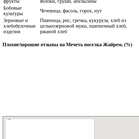
фрукты
яблоки, груши, апельсины
Бобовые
Чечевица, фасоль, горох, нут
культуры
Зерновые и
Пшеница, рис, гречка, кукуруза, хлеб из
хлебобулочные
цельнозерновой муки, пшеничный хлеб,
изделия
ржаной хлеб
Плохие/хорошие отзывы на Мечеть поселка Жайрем, (%)