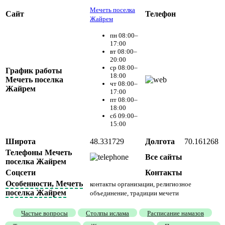
Мечеть поселка
Сайт
Телефон
Жайрем
пн 08:00–
17:00
вт 08:00–
20:00
ср 08:00–
График работы
18:00
Мечеть поселка
чт 08:00–
Жайрем
17:00
пт 08:00–
18:00
сб 09:00–
15:00
Широта
48.331729
Долгота
70.161268
Телефоны Мечеть
Все сайты
поселка Жайрем
Соцсети
Контакты
Особенности, Мечеть
контакты организации, религиозное
поселка Жайрем
объединение, традиции мечети
Частые вопросы
Столпы ислама
Расписание намазов