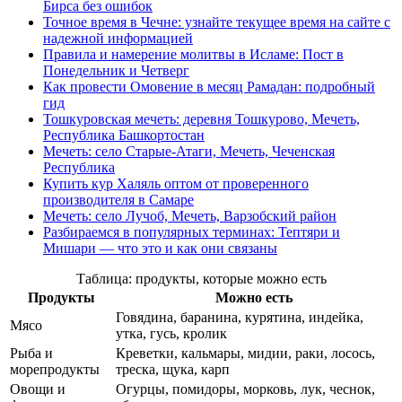
Бирса без ошибок
Точное время в Чечне: узнайте текущее время на сайте с
надежной информацией
Правила и намерение молитвы в Исламе: Пост в
Понедельник и Четверг
Как провести Омовение в месяц Рамадан: подробный
гид
Тошкуровская мечеть: деревня Тошкурово, Мечеть,
Республика Башкортостан
Мечеть: село Старые-Атаги, Мечеть, Чеченская
Республика
Купить кур Халяль оптом от проверенного
производителя в Самаре
Мечеть: село Лучоб, Мечеть, Варзобский район
Разбираемся в популярных терминах: Тептяри и
Мишари — что это и как они связаны
Таблица: продукты, которые можно есть
Продукты
Можно есть
Говядина, баранина, курятина, индейка,
Мясо
утка, гусь, кролик
Рыба и
Креветки, кальмары, мидии, раки, лосось,
морепродукты
треска, щука, карп
Овощи и
Огурцы, помидоры, морковь, лук, чеснок,