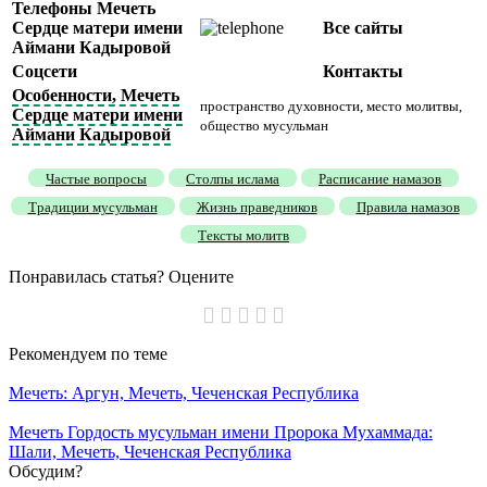
Телефоны Мечеть
Сердце матери имени
Все сайты
Аймани Кадыровой
Соцсети
Контакты
Особенности, Мечеть
пространство духовности, место молитвы,
Сердце матери имени
общество мусульман
Аймани Кадыровой
Частые вопросы
Столпы ислама
Расписание намазов
Традиции мусульман
Жизнь праведников
Правила намазов
Тексты молитв
Понравилась статья? Оцените
Рекомендуем
по теме
Мечеть: Аргун, Мечеть, Чеченская Республика
Мечеть Гордость мусульман имени Пророка Мухаммада:
Шали, Мечеть, Чеченская Республика
Обсудим?