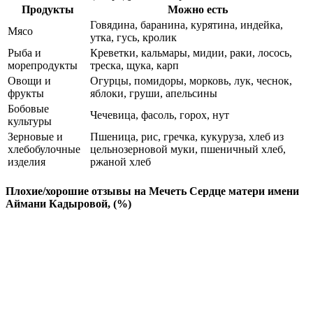
Продукты
Можно есть
Говядина, баранина, курятина, индейка,
Мясо
утка, гусь, кролик
Рыба и
Креветки, кальмары, мидии, раки, лосось,
морепродукты
треска, щука, карп
Овощи и
Огурцы, помидоры, морковь, лук, чеснок,
фрукты
яблоки, груши, апельсины
Бобовые
Чечевица, фасоль, горох, нут
культуры
Зерновые и
Пшеница, рис, гречка, кукуруза, хлеб из
хлебобулочные
цельнозерновой муки, пшеничный хлеб,
изделия
ржаной хлеб
Плохие/хорошие отзывы на Мечеть Сердце матери имени
Аймани Кадыровой, (%)