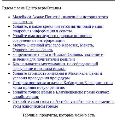
Рядом с вами
Центр веры
Отзывы
Малейкум Асала: Понятие, значение и история этого
выражения
Узнайте, в какое время читается пятничный намаз:
подробная информация и советы
Узнайте имя последнего пророка: история и
современные интерпретации
Мечеть Сисенбай ата: село Караозек, Мечеть,
Туркестанская область
Запрещенные цвета в Исламе: Основы, значение и
значения для почитателей религии
Как называется мусульманин, не соблюдающий
вероучение и правила ислама
Узнайте стоимость хиджамы в Махачкале: цены и
условия проведения процедуры
История принятия ислама в Кабардино-Балкарии: кто и
когда принял новую религию
Узнайте точное время в Благовещенске прямо сейчас:
онлайн-сервис
Откройте свои глаза на Актобе: узнайте все о времени в
этом живописном городе
Таблица: продукты, которые можно есть