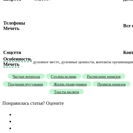
Телефоны
Все 
Мечеть
Соцсети
Кон
Особенности,
духовное место, духовные ценности, контакты организаци
Мечеть
Частые вопросы
Столпы ислама
Расписание намазов
Традиции мусульман
Жизнь праведников
Правила намазов
Тексты молитв
Понравилась статья? Оцените