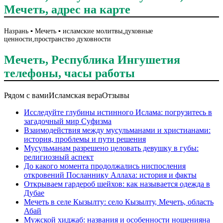
Мечеть, адрес на карте
Назрань ▪️ Мечеть ▪️ исламские молитвы,духовные
ценности,пространство духовности
Мечеть, Республика Ингушетия
телефоны, часы работы
Рядом с вами
Исламская вера
Отзывы
Исследуйте глубины истинного Ислама: погрузитесь в
загадочный мир Суфизма
Взаимодействия между мусульманами и христианами:
история, проблемы и пути решения
Мусульманам разрешено целовать девушку в губы:
религиозный аспект
До какого момента продолжались ниспосления
откровений Посланнику Аллаха: история и факты
Открываем гардероб шейхов: как называется одежда в
Дубае
Мечеть в селе Кызылту: село Кызылту, Мечеть, область
Абай
Мужской хиджаб: названия и особенности ношенияна