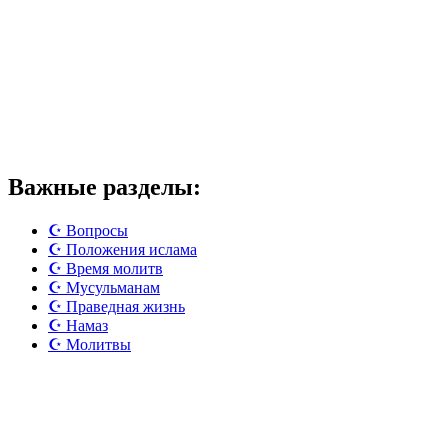
Важные разделы:
☪️ Вопросы
☪️ Положения ислама
☪️ Время молитв
☪️ Мусульманам
☪️ Праведная жизнь
☪️ Намаз
☪️ Молитвы