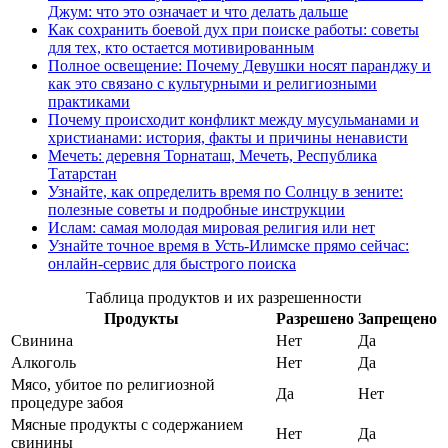
Джум: что это означает и что делать дальше
Как сохранить боевой дух при поиске работы: советы
для тех, кто остается мотивированным
Полное освещение: Почему Девушки носят паранджу и
как это связано с культурными и религиозными
практиками
Почему происходит конфликт между мусульманами и
христианами: история, факты и причины ненависти
Мечеть: деревня Торнаташ, Мечеть, Республика
Татарстан
Узнайте, как определить время по Солнцу в зените:
полезные советы и подробные инструкции
Ислам: самая молодая мировая религия или нет
Узнайте точное время в Усть-Илимске прямо сейчас:
онлайн-сервис для быстрого поиска
Таблица продуктов и их разрешенности
Продукты
Разрешено
Запрещено
Свинина
Нет
Да
Алкоголь
Нет
Да
Мясо, убитое по религиозной
Да
Нет
процедуре забоя
Мясные продукты с содержанием
Нет
Да
свинины