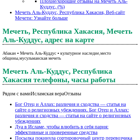
Плохие/хорошие отзывы на Мечеть Аль-
Куддус, (%)
Мечеть Аль-Куддус, Республика Хакасия, Веб-сайт
Мечети: Узнайте больше
Мечеть, Республика Хакасия, Мечеть
Аль-Куддус, адрес на карте
Абакан ▪️ Мечеть Аль-Куддус ▪️ культурное наследие,место
общины,мусульманская мечеть
Мечеть Аль-Куддус, Республика
Хакасия телефоны, часы работы
Рядом с вами
Исламская вера
Отзывы
Бог Отец и Аллах: различия и сходства — статья на
сайте о религиозных убеждениях. Бог Отец и Аллах:
различия и сходства — статья на сайте о религиозных
убеждениях
Дуа в Исламе, чтобы влюбить в себя парня:
эффективные и проверенные средства
Посылка покинула сортировочный центр перевозчика