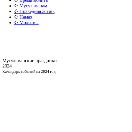
☪️ Время молитв
☪️ Мусульманам
☪️ Праведная жизнь
☪️ Намаз
☪️ Молитвы
Мусульманские
праздники
2024
Календарь событий на 2024 год