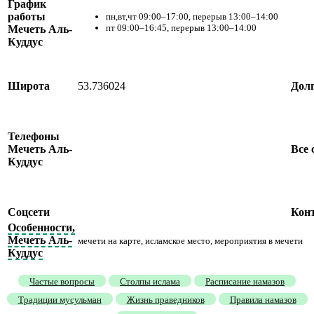
График
работы
пн,вт,чт 09:00–17:00, перерыв 13:00–14:00
пт 09:00–16:45, перерыв 13:00–14:00
Мечеть Аль-
Куддус
Широта
53.736024
Дол
Телефоны
Мечеть Аль-
Все 
Куддус
Соцсети
Кон
Особенности,
Мечеть Аль-
мечети на карте, исламское место, мероприятия в мечети
Куддус
Частые вопросы
Столпы ислама
Расписание намазов
Традиции мусульман
Жизнь праведников
Правила намазов