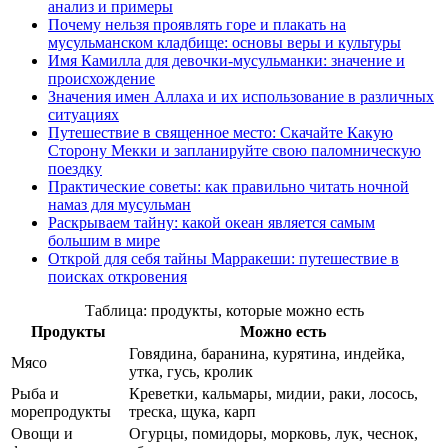
анализ и примеры
Почему нельзя проявлять горе и плакать на
мусульманском кладбище: основы веры и культуры
Имя Камилла для девочки-мусульманки: значение и
происхождение
Значения имен Аллаха и их использование в различных
ситуациях
Путешествие в священное место: Скачайте Какую
Сторону Мекки и запланируйте свою паломническую
поездку
Практические советы: как правильно читать ночной
намаз для мусульман
Раскрываем тайну: какой океан является самым
большим в мире
Открой для себя тайны Марракеши: путешествие в
поисках откровения
Таблица: продукты, которые можно есть
Продукты
Можно есть
Говядина, баранина, курятина, индейка,
Мясо
утка, гусь, кролик
Рыба и
Креветки, кальмары, мидии, раки, лосось,
морепродукты
треска, щука, карп
Овощи и
Огурцы, помидоры, морковь, лук, чеснок,