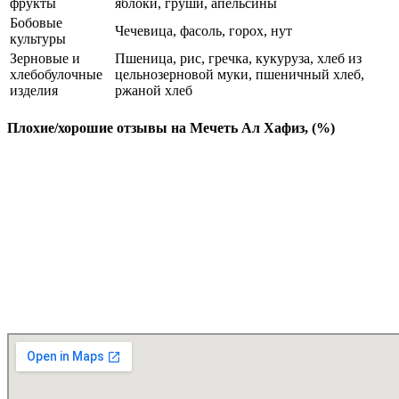
фрукты
яблоки, груши, апельсины
Бобовые
Чечевица, фасоль, горох, нут
культуры
Зерновые и
Пшеница, рис, гречка, кукуруза, хлеб из
хлебобулочные
цельнозерновой муки, пшеничный хлеб,
изделия
ржаной хлеб
Плохие/хорошие отзывы на Мечеть Ал Хафиз, (%)