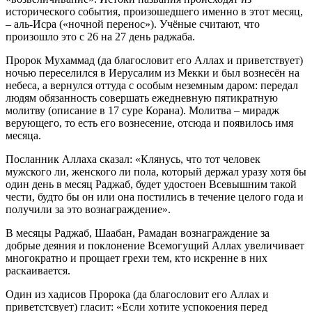
исторического события, произошедшего именно в этот месяц,
– аль-Исра («ночной перенос»). Учёные считают, что
произошло это с 26 на 27 день раджаба.
Пророк Мухаммад (да благословит его Аллах и приветствует)
ночью переселился в Иерусалим из Мекки и был вознесён на
небеса, а вернулся оттуда с особым неземным даром: передал
людям обязанность совершать ежедневную пятикратную
молитву (описание в 17 суре Корана). Молитва – мирадж
верующего, то есть его вознесение, отсюда и появилось имя
месяца.
Посланник Аллаха сказал: «Клянусь, что тот человек
мужского ли, женского ли пола, который держал уразу хотя бы
один день в месяц Раджаб, будет удостоен Всевышним такой
чести, будто бы он или она постились в течение целого года и
получили за это вознаграждение».
В месяцы Раджаб, Шаабан, Рамадан вознаграждение за
добрые деяния и поклонение Всемогущий Аллах увеличивает
многократно и прощает грехи тем, кто искренне в них
раскаивается.
Один из хадисов Пророка (да благословит его Аллах и
приветстсвует) гласит: «Если хотите успокоения перед