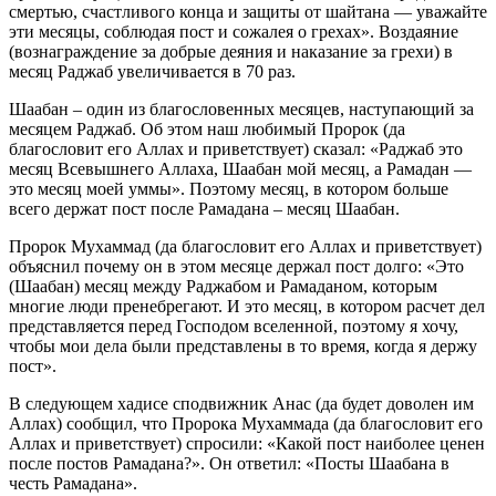
смертью, счастливого конца и защиты от шайтана — уважайте
эти месяцы, соблюдая пост и сожалея о грехах». Воздаяние
(вознаграждение за добрые деяния и наказание за грехи) в
месяц Раджаб увеличивается в 70 раз.
Шаабан – один из благословенных месяцев, наступающий за
месяцем Раджаб. Об этом наш любимый Пророк (да
благословит его Аллах и приветствует) сказал: «Раджаб это
месяц Всевышнего Аллаха, Шаабан мой месяц, а Рамадан —
это месяц моей уммы». Поэтому месяц, в котором больше
всего держат пост после Рамадана – месяц Шаабан.
Пророк Мухаммад (да благословит его Аллах и приветствует)
объяснил почему он в этом месяце держал пост долго: «Это
(Шаабан) месяц между Раджабом и Рамаданом, которым
многие люди пренебрегают. И это месяц, в котором расчет дел
представляется перед Господом вселенной, поэтому я хочу,
чтобы мои дела были представлены в то время, когда я держу
пост».
В следующем хадисе сподвижник Анас (да будет доволен им
Аллах) сообщил, что Пророка Мухаммада (да благословит его
Аллах и приветствует) спросили: «Какой пост наиболее ценен
после постов Рамадана?». Он ответил: «Посты Шаабана в
честь Рамадана».