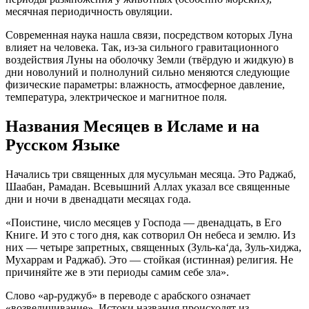
месячная периодичность овуляции.
Современная наука нашла связи, посредством которых Луна
влияет на человека. Так, из-за сильного гравитационного
воздействия Луны на оболочку Земли (твёрдую и жидкую) в
дни новолуний и полнолуний сильно меняются следующие
физические параметры: влажность, атмосферное давление,
температура, электрическое и магнитное поля.
Названия Месяцев в Исламе и на
Русском Языке
Начались три священных для мусульман месяца. Это Раджаб,
Шаабан, Рамадан. Всевышний Аллах указал все священные
дни и ночи в двенадцати месяцах года.
«Поистине, число месяцев у Господа — двенадцать, в Его
Книге. И это с того дня, как сотворил Он небеса и землю. Из
них — четыре запретных, священных (Зуль-ка‘да, Зуль-хиджа,
Мухаррам и Раджаб). Это — стойкая (истинная) религия. Не
причиняйте же в эти периоды самим себе зла».
Слово «ар-руджуб» в переводе с арабского означает
«возвеличивание». Истоки названия происходят из