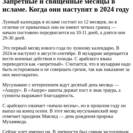
Запретные и священные месяцы в
исламе. Когда они наступят в 2024 году
Лунный календарь в исламе состоит из 12 месяцев, но в
отличие от привычных они не имеют четких границ —
начало постоянно передвигается на 10-11 дней, а длятся они
29-30 дней.
Это первый месяц нового года по лунному календарю. В
2024-м наступит в авгуcте-сентябре. В мухаррам запрещается
вести военные действия и походы. С арабского языка
переводится как «запретный». Считается, что в мухаррам надо
быть осторожным и не совершать грехов, так как наказание за
них многократно.
Мусульмане с нетерпением ждут десятый день месяца —
«Ашуру». В «Ашуре» шииты держат пост в знак траура, а
сунниты выражают благодарность.
С арабского означает «начало весны», но в прошлом году он
выпал на конец осени. В этот месяц мусульманский мир
отмечает праздник Мавлид — день рождения пророка
Мухаммеда.
Сейчас идет именно он. В древности был самым засушливым