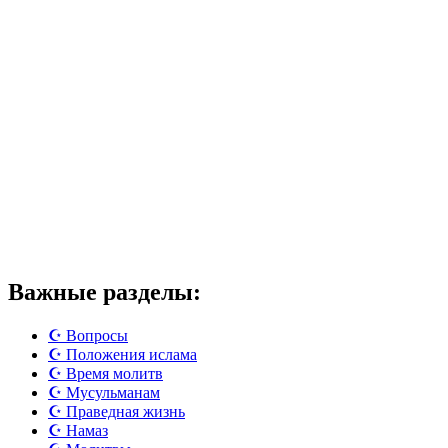
Важные разделы:
☪️ Вопросы
☪️ Положения ислама
☪️ Время молитв
☪️ Мусульманам
☪️ Праведная жизнь
☪️ Намаз