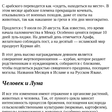
С арабского переводится как «сидеть, находиться на месте». В
этом месяце арабские племена прекращали кочевать,
отказывались от военных походов, даже от охоты на
животных, так как наказание за грехи в эти дни многократно.
Продлится с 9 июля по 20 августа. Как известно, это время
начала паломничества в Мекку. Особенно ценятся первые 10
дней зуль-хиджи. На девятый день отмечается Арафа,
желательно соблюдать пост, а на десятый — исламский мир
празднует Курман айт.
В этот день высоко награждаемым деянием является
совершение жертвоприношения — курбан, которое раздают
родственникам и нуждающимся, собираются с близкими,
чтобы поделиться радостью священного праздника, посещают
могилы. Названия Месяцев в Исламе и на Русском Языке.
Человек и Луна
И все эти изменения имеют отражение в организме растений,
животных и человека. Так, от лунного цикла зависит
интенсивность процессов брожения, поглощения кислорода
сельскохозяйственными культурами (морковью, картофелем),
периоды размножения у животных (особенно морских),