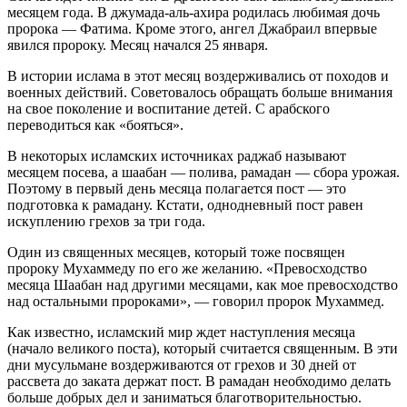
месяцем года. В джумада-аль-ахира родилась любимая дочь
пророка — Фатима. Кроме этого, ангел Джабраил впервые
явился пророку. Месяц начался 25 января.
В истории ислама в этот месяц воздерживались от походов и
военных действий. Советовалось обращать больше внимания
на свое поколение и воспитание детей. С арабского
переводиться как «бояться».
В некоторых исламских источниках раджаб называют
месяцем посева, а шаабан — полива, рамадан — сбора урожая.
Поэтому в первый день месяца полагается пост — это
подготовка к рамадану. Кстати, однодневный пост равен
искуплению грехов за три года.
Один из священных месяцев, который тоже посвящен
пророку Мухаммеду по его же желанию. «Превосходство
месяца Шаабан над другими месяцами, как мое превосходство
над остальными пророками», — говорил пророк Мухаммед.
Как известно, исламский мир ждет наступления месяца
(начало великого поста), который считается священным. В эти
дни мусульмане воздерживаются от грехов и 30 дней от
рассвета до заката держат пост. В рамадан необходимо делать
больше добрых дел и заниматься благотворительностью.