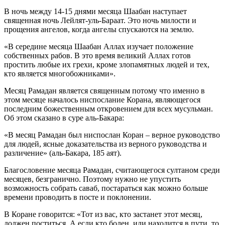
В ночь между 14-15 днями месяца Шаабан наступает
священная ночь Лейлят-уль-Бараат. Это ночь милости и
прощения ангелов, когда ангелы спускаются на землю.
«В середине месяца Шаабан Аллах изучает положение
собственных рабов. В это время великий Аллах готов
простить любые их грехи, кроме злопамятных людей и тех,
кто является многобожниками».
Месяц Рамадан является священным потому что именно в
этом месяце началось ниспослание Корана, являющегося
последним божественным откровением для всех мусульман.
Об этом сказано в суре аль-Бакара:
«В месяц Рамадан был ниспослан Коран – верное руководство
для людей, ясные доказательства из верного руководства и
различение» (аль-Бакара, 185 аят).
Благословение месяца Рамадан, считающегося султаном среди
месяцев, безгранично. Поэтому нужно не упустить
возможность собрать саваб, постараться как можно больше
времени проводить в посте и поклонении.
В Коране говорится: «Тот из вас, кто застанет этот месяц,
должен поститься. А если кто болен, или находится в пути, то