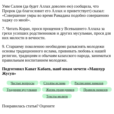
Умм Салим (да будет Аллах доволен ею) сообщила, что
Пророк (да благословит его Аллах и приветствует) сказал:
«Совершение умры во время Рамадана подобно совершению
хаджу со мной».
7. Читать Коран, прося прощения у Всевышнего Аллаха за
грехи усопших родственников и других мусульман, прося для
них милости в вечности.
9. Старшему поколению необходимо разъяснять молодежи
основы традиционного ислама, прививать любовь к нашей
религии, традициям и обычаям казахского народа, заниматься
правильным воспитанием молодежи.
Подготовил Канат Кабаев, наиб имам мечети «
М
ашху
р
Ж
усу
п»
Частые вопросы
Столпы ислама
Расписание намазов
Традиции мусульман
Жизнь праведников
Правила намазов
Тексты молитв
Понравилась статья? Оцените