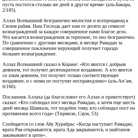
пусть постится столько же дней в другое время» (аль-Бакара,
2/185).
Аллах Всевышний безгранично милостив и всепрощающ к
Своим рабам. Наш Господь дает нам от десяти до семисот
вознаграждений за каждое совершенное нами благое дело.
Что касается вознаграждения за терпение, то оно безгранично.
По сравнению с другими месяцами, в месяце Рамадан за
совершенное поклонение верующий получает гораздо
большее вознаграждение.
Аллах Всевышний сказал в Коране: «Кто явится с добрым
деянием, тот получит десятикратное воздаяние. А кто явится
со злым деянием, тот получит только соответствующее
воздаяние, и с ними не поступят несправедливо» (аль-Ан’ам,
6/160).
Посланник Аллаха (да благословит его Аллах и приветствует)
сказал: «Кто соблюдал пост месяца Рамадан, а затем еще шесть
дней месяца Шавваль, тот подобен тому, кто соблюдал пост на
протяжении всего года» (Тирмизи, Саум, 53).
Сообщается со слов Абу Хурайры: «Когда наступает Рамадан,
врата Рая открываются, врата Ада закрываются, и шайтанов
заковывают в цепи».