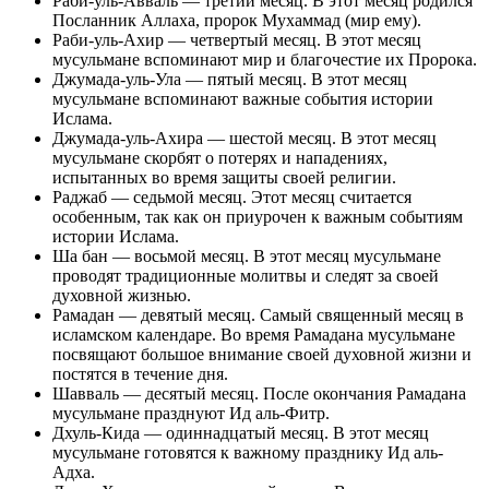
Раби-уль-Авваль — третий месяц. В этот месяц родился
Посланник Аллаха, пророк Мухаммад (мир ему).
Раби-уль-Ахир — четвертый месяц. В этот месяц
мусульмане вспоминают мир и благочестие их Пророка.
Джумада-уль-Ула — пятый месяц. В этот месяц
мусульмане вспоминают важные события истории
Ислама.
Джумада-уль-Ахира — шестой месяц. В этот месяц
мусульмане скорбят о потерях и нападениях,
испытанных во время защиты своей религии.
Раджаб — седьмой месяц. Этот месяц считается
особенным, так как он приурочен к важным событиям
истории Ислама.
Ша бан — восьмой месяц. В этот месяц мусульмане
проводят традиционные молитвы и следят за своей
духовной жизнью.
Рамадан — девятый месяц. Самый священный месяц в
исламском календаре. Во время Рамадана мусульмане
посвящают большое внимание своей духовной жизни и
постятся в течение дня.
Шавваль — десятый месяц. После окончания Рамадана
мусульмане празднуют Ид аль-Фитр.
Дхуль-Кида — одиннадцатый месяц. В этот месяц
мусульмане готовятся к важному празднику Ид аль-
Адха.