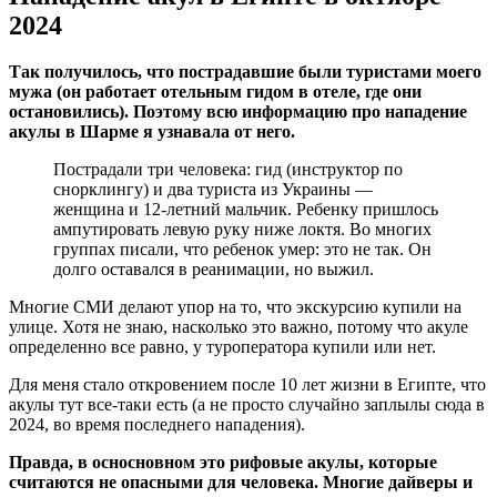
2024
Так получилось, что пострадавшие были туристами моего
мужа (он работает отельным гидом в отеле, где они
остановились). Поэтому всю информацию про нападение
акулы в Шарме я узнавала от него.
Пострадали три человека: гид (инструктор по
снорклингу) и два туриста из Украины —
женщина и 12-летний мальчик. Ребенку пришлось
ампутировать левую руку ниже локтя. Во многих
группах писали, что ребенок умер: это не так. Он
долго оставался в реанимации, но выжил.
Многие СМИ делают упор на то, что экскурсию купили на
улице. Хотя не знаю, насколько это важно, потому что акуле
определенно все равно, у туроператора купили или нет.
Для меня стало откровением после 10 лет жизни в Египте, что
акулы тут все-таки есть (а не просто случайно заплылы сюда в
2024, во время последнего нападения).
Правда, в осносновном это рифовые акулы, которые
считаются не опасными для человека. Многие дайверы и