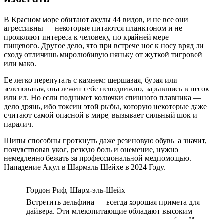
В Красном море обитают акулы 44 видов, и не все они
агрессивны — некоторые питаются планктоном и не
проявляют интереса к человеку, по крайней мере —
пищевого. Другое дело, что при встрече нос к носу вряд ли
сходу отличишь миролюбивую няньку от жуткой тигровой
или мако.
Ее легко перепутать с камнем: шершавая, бурая или
зеленоватая, она лежит себе неподвижно, зарывшись в песок
или ил. Но если поднимет колючки спинного плавника —
дело дрянь, ибо токсин этой рыбы, которую некоторые даже
считают самой опасной в мире, вызывает сильный шок и
паралич.
Шипы способны проткнуть даже резиновую обувь, а значит,
почувствовав укол, резкую боль и онемение, нужно
немедленно бежать за профессиональной медпомощью.
Нападение Акул в Шармаль Шейхе в 2024 Году.
Гордон Риф, Шарм-эль-Шейх
Встретить дельфина — всегда хорошая примета для
дайвера. Эти млекопитающие обладают высоким