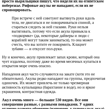
просто ныряльщики пишут, что видели их на египетском
побережье. Рифовые акулы не нападают, если их не
спровоцировать.
При встрече с ней советуют вытянуть руки вдоль
тела, не двигаться и не поворачиваться спиной, а
стараться следить за ней глазами. Руки нельзя
вытягивать, потому что если акула привыкла к
«подкормке» (да, некоторые дайверы и люди с
кораблей могут таким заниматься), то она может
счесть, что вы хотите ее покормить. Клацнет
зубами — и откусит пол-руки.
Ну и конечно, акулу привлекает запах крови, который она
чует издалека, поэтому даже во время месячных купаться в
открытом море очень опасно.
Нападения акул часто случаяются на закате (хотя это не
обязательно). Акулы редко нападают на группы, предпочитая
одиночек. Их может привлечь не только чрезмерная
активность купальщика (барахтание в воде), но и яркие
украшения, контрастная одежда.
Акул очень много — болььше 530 видов. Все они
совершенно разные, с разными повадками. У одних
отлично развито обоняние (например, у тупорылых акул),