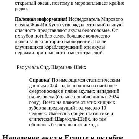
открытый океан, поэтому в море заплывает крайне
редко.
Полезная информация!
Исследователь Мирового
океана Жак-Ив Кусто утверждал, что наибольшую
опасность представляют акулы белоголовые. От
их зубов погибло самое большое количество
людей за всю историю наблюдений. После
случившихся кораблекрушений эти акулы
первыми приплывают на место трагедий.
Рас ум эль Сид, Шарм-эль-Шейх
Справка!
По имеющимся статистическим
данным 2024 год был одним из наиболее
смертоносных в плане акульих нападений
на человека (больше погибло лишь в 2024
году). Всего на планете от этих хищных
зубов за предыдущий год умерло 10
человек. Имеется в общей статистике и
египетский Шарм-эль-Шейх, но там
обошлось без летального исхода.
Нападение акул в Египте в октябре