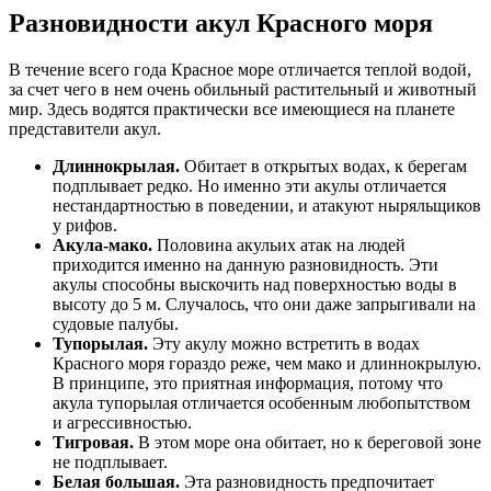
Разновидности акул Красного моря
В течение всего года Красное море отличается теплой водой,
за счет чего в нем очень обильный растительный и животный
мир. Здесь водятся практически все имеющиеся на планете
представители акул.
Длиннокрылая.
Обитает в открытых водах, к берегам
подплывает редко. Но именно эти акулы отличается
нестандартностью в поведении, и атакуют ныряльщиков
у рифов.
Акула-мако.
Половина акульих атак на людей
приходится именно на данную разновидность. Эти
акулы способны выскочить над поверхностью воды в
высоту до 5 м. Случалось, что они даже запрыгивали на
судовые палубы.
Тупорылая.
Эту акулу можно встретить в водах
Красного моря гораздо реже, чем мако и длиннокрылую.
В принципе, это приятная информация, потому что
акула тупорылая отличается особенным любопытством
и агрессивностью.
Тигровая.
В этом море она обитает, но к береговой зоне
не подплывает.
Белая большая.
Эта разновидность предпочитает