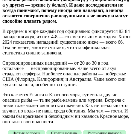
а у других — зрение (у белых). И даже исследователи не
всегда понимают, почему иногда они нападают, а иногда —
остаются совершенно равнодушными к человеку и могут
спокойно плавать рядом.
В среднем в мире каждый год официально фиксируется 83-84
нападения акул, из них 4-8 — со смертельным исходом. Хотя в
2024 показатель нападений существенно ниже — всего 66.
Тем не менее, многие считают, что эта официальная
статистика сильно занижена.
Спровоцированных нападений — от 20 до 30 в год,
остальные — несправоцированные. Чаще всего от акул
страдают серферы. Наиболее опасные районы — побережье
США (Флорида, Калифорния) и Австралия. Чаще всего они
кусают за ноги, особенно за ступни.
Что касается Египта и Красного моря, тут есть и другие
опасные рыбы — та же рыба-камень или мурена. Встреча с
ними тоже может окончиться плачевно. Как ни печально это
звучит, но вода- не наша среда обитания. Мы там — гости. И
каким бы красивым и безобидным ни казалось Красное море,
оно таит свои опасности.
Частые вопросы
Столпы ислама
Расписание намазов