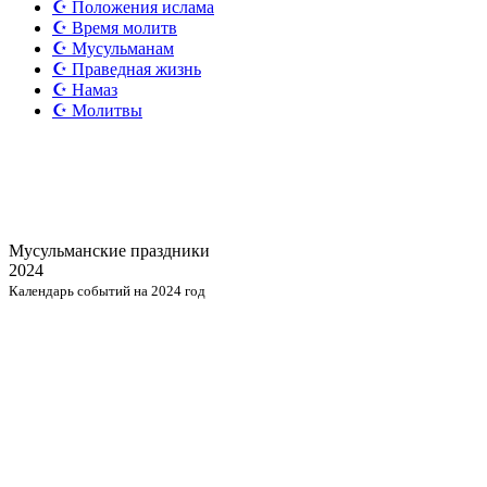
☪️ Положения ислама
☪️ Время молитв
☪️ Мусульманам
☪️ Праведная жизнь
☪️ Намаз
☪️ Молитвы
Мусульманские
праздники
2024
Календарь событий на 2024 год