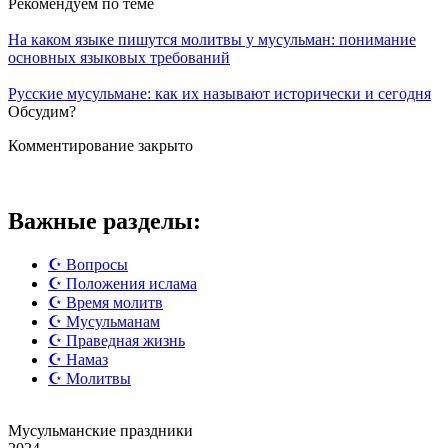
Рекомендуем
по теме
На каком языке пишутся молитвы у мусульман: понимание
основных языковых требований
Русские мусульмане: как их называют исторически и сегодня
Обсудим?
Комментирование закрыто
Важные разделы:
☪️ Вопросы
☪️ Положения ислама
☪️ Время молитв
☪️ Мусульманам
☪️ Праведная жизнь
☪️ Намаз
☪️ Молитвы
Мусульманские
праздники