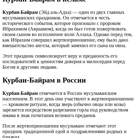
Курбан-Байрам
(Эйд аль-Адха) — один из двух главных
мусульманских праздников. Он отмечается в честь
исторического события, которое произошло с пророком
Ибрахимом (Авраамом), когда он был готов пожертвовать
своим сыном во исполнение воли Аллаха. Однако перед тем,
как Ибрахим совершил жертвоприношение, ему было дано
вмешательство ангела, который заменил его сына на овна.
Этот праздник символизирует веру и преданность его
последователей к ценностям доверия и милосердия перед
Богом и другими людьми.
Курбан-Байрам в России
Курбан-Байрам
отмечается в России мусульманским
населением. В этот день они участвуют в жертвоприношении
— кровавом ритуале, когда зверь (обычно овцы или козы)
зарезается посредством разрезания горла под руководством
имама в знак почитания великого предания.
После жертвоприношения мусульмане отмечают этот
праздник традиционной едой и поздравлениями родных и
близких.