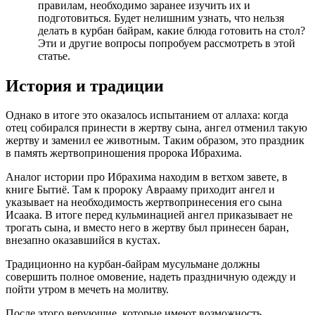
правилам, необходимо заранее изучить их и
подготовиться. Будет нелишним узнать, что нельзя
делать в курбан байрам, какие блюда готовить на стол?
Эти и другие вопросы попробуем рассмотреть в этой
статье.
История и традиции
Однако в итоге это оказалось испытанием от аллаха: когда
отец собирался принести в жертву сына, ангел отменил такую
жертву и заменил ее животным. Таким образом, это праздник
в память жертвоприношения пророка Ибрахима.
Аналог истории про Ибрахима находим в ветхом завете, в
книге Бытиё. Там к пророку Аврааму приходит ангел и
указывает на необходимость жертвопринесения его сына
Исаака. В итоге перед кульминацией ангел приказывает не
трогать сына, и вместо него в жертву был принесен баран,
внезапно оказавшийся в кустах.
Традиционно на курбан-байрам мусульмане должны
совершить полное омовение, надеть праздничную одежду и
пойти утром в мечеть на молитву.
После этого верующие, которые имеют возможность,