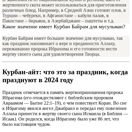
жертвенного скота может использоваться для приготовления
различных блюд. Например, в Средней Азии готовят плов, в
Турции – чебуреки, в Афганистане – кабули палав, в
Пакистане – бирьяни, в Азербайджане – паштеты и т.д.
Какое значение имеет Курбан Байрам для мусульман?
Курбан Байрам имеет большое значение для мусульман, так
как праздник напоминает о вере и преданности Аллаху,
переживании пророка Ибрахима и его готовности вести
жертву своего сына для удовлетворения Творца.
Курбан-айт: что это за праздник, когда
празднуют в 2024 году
Праздник отмечается в память жертвоприношения пророка
Ибрагима (его отождествляют с библейским пророком
Авраамом — Бытие 22:1–19), о чем повествует Коран. Во сне
к Ибрагиму явился ангел Джабраил и передал ему повеление
Аллаха принести в жертву своего сына Исмаила (в Библии —
Исаак). Он родился, когда Ибрагиму было уже 86 лет, что
было настоящим чудом.