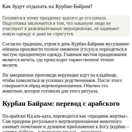
Как будут отдыхать на Курбан-Байрам?
Готовятся к этому празднику задолго до его начала.
Подготовка заключается в том, что накануне люди не
участвуют в развлекательных мероприятиях, не надевают
новую одежду и даже не стригутся.
Согласно традиции, утром в день Курбан-Байрама мусульмане
обязаны произвести полное омовение (гусул) и переодеться в
чистую праздничную одежду. Главным местом празднования
является мечеть, где происходит торжественное чтение
молитв.
По завершении проповеди верующие идут на кладбище,
чтобы помолиться за усопших родственников. После этого
совершается обряд жертвоприношения. Обычно это
животное, которое готовили для этого ритуала.
Курбан Байрам: перевод с арабского
По-арабски Ид аль-адха, переводится как «праздник жертвы».
Сам праздник ритуального жертвоприношения животного
означает почитание и духовное приближение к Богу (курбан –
жертва; байрам – в тюркских языках – праздник).