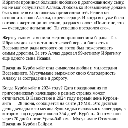
Ибрагим проникся большой любовью к долгожданному сыну,
но не мог ослушаться Аллаха. Любовь ко Всевышнему должна
быть выше всех остальных привязанностей. Решил он
исполнить волю Аллаха, скрепя сердце. И когда все уже было
готово к жертвоприношению, раздался голос: «Поистине, это
— очевидное испытание! Ты успешно преодолел его».
Жертву сыном заменили жертвоприношением барана. Так
Ибрагим доказал истинность своей веры и близость к
Всевышнему, ради которого он готов был пожертвовать
самым дорогим. За это Аллах даровал 99-летнему Ибрагиму
еще одного сына Исаака.
Праздник Курбан-айт стал символом любви и милосердия
Всевышнего. Мусульмане выражают свою благодарность
Аллаху за сострадание и доброту.
Когда Курбан-айт в 2024 году? Дата празднования по
григорианскому календарю в разных странах может
отличаться. В Казахстане в 2024 году первый день Курбан-
айта — 28 июня, сообщается на сайте ДУМК. Это десятый
день двенадцатого месяца Зуль-хиджа исламского календаря, в
котором год содержит около 354 дней. Курбан-айт отмечают
через 70 дней после Ураза-байрама. Мусульмане Отметили
Праздник Курбан Байрам.