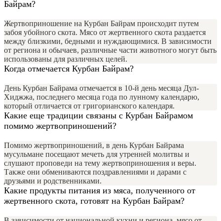
Байрам?
Жертвоприношение на Курбан Байрам происходит путем
забоя убойного скота. Мясо от жертвенного скота раздается
между близкими, бедными и нуждающимися. В зависимости
от региона и обычаев, различные части животного могут быть
использованы для различных целей.
Когда отмечается Курбан Байрам?
День Курбан Байрама отмечается в 10-й день месяца Дул-
Хиджжа, последнего месяца года по лунному календарю,
который отличается от григорианского календаря.
Какие еще традиции связаны с Курбан Байрамом
помимо жертвоприношений?
Помимо жертвоприношений, в день Курбан Байрама
мусульмане посещают мечеть для утренней молитвы и
слушают проповеди на тему жертвоприношения и веры.
Также они обмениваются поздравлениями и дарами с
друзьями и родственниками.
Какие продукты питания из мяса, полученного от
жертвенного скота, готовят на Курбан Байрам?
В зависимости от национальной кухни и региона, мясо от