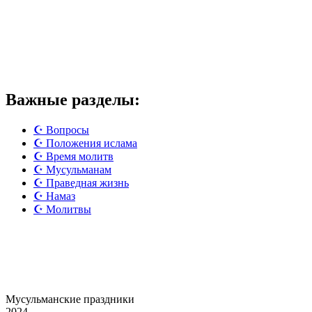
Важные разделы:
☪️ Вопросы
☪️ Положения ислама
☪️ Время молитв
☪️ Мусульманам
☪️ Праведная жизнь
☪️ Намаз
☪️ Молитвы
Мусульманские
праздники
2024