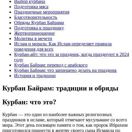
Выбор курбана
Подготовка мяса
Праздничные мероприятия
Благотворительность
Обряды Курбан Байрама
Подготовка к празднику
Жертвоприношение
Молитвы в мечети
Ислам и мораль: Как Ислам определяет правила
поведения для всех
Курбан-айт: что это за праздник, когда празднуют в 2024
году
Курбан Байрам: перевод с арабского
Курбан Байрам: что запрещено делать на праздник
История и традиции
Курбан Байрам: традиции и обряды
Курбан: что это?
Курбан — это один из наиболее важных религиозных
праздников в исламе, который отмечают мусульмане со всего
мира. Этот день посвящен памяти о том, как пророк Ибрахим
приготовился принести в жертву своего сына Исмаила по