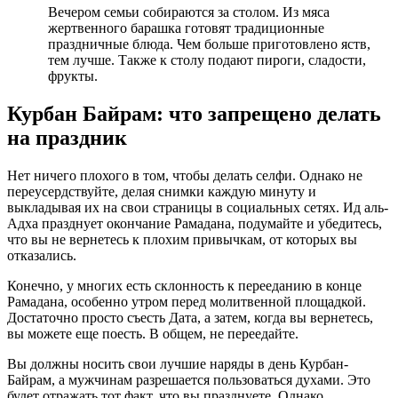
Вечером семьи собираются за столом. Из мяса
жертвенного барашка готовят традиционные
праздничные блюда. Чем больше приготовлено яств,
тем лучше. Также к столу подают пироги, сладости,
фрукты.
Курбан Байрам: что запрещено делать
на праздник
Нет ничего плохого в том, чтобы делать селфи. Однако не
переусердствуйте, делая снимки каждую минуту и ​​
выкладывая их на свои страницы в социальных сетях. Ид аль-
Адха празднует окончание Рамадана, подумайте и убедитесь,
что вы не вернетесь к плохим привычкам, от которых вы
отказались.
Конечно, у многих есть склонность к перееданию в конце
Рамадана, особенно утром перед молитвенной площадкой.
Достаточно просто съесть Дата, а затем, когда вы вернетесь,
вы можете еще поесть. В общем, не переедайте.
Вы должны носить свои лучшие наряды в день Курбан-
Байрам, а мужчинам разрешается пользоваться духами. Это
будет отражать тот факт, что вы празднуете. Однако