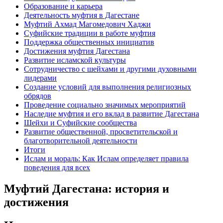
Образование и карьера
Деятельность муфтия в Дагестане
Муфтий Ахмад Магомедович Хаджи
Суфийские традиции в работе муфтия
Поддержка общественных инициатив
Достижения муфтия Дагестана
Развитие исламской культуры
Сотрудничество с шейхами и другими духовными
лидерами
Создание условий для выполнения религиозных
обрядов
Проведение социально значимых мероприятий
Наследие муфтия и его вклад в развитие Дагестана
Шейхи и Суфийские сообщества
Развитие общественной, просветительской и
благотворительной деятельности
Итоги
Ислам и мораль: Как Ислам определяет правила
поведения для всех
Муфтий Дагестана: история и
достижения