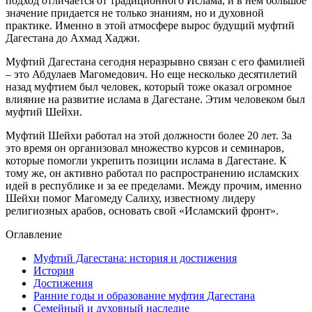
подход отличается от традиционного Ислама, и в нем большое
значение придается не только знаниям, но и духовной
практике. Именно в этой атмосфере вырос будущий муфтий
Дагестана до Ахмад Хаджи.
Муфтий Дагестана сегодня неразрывно связан с его фамилией
– это Абдулаев Магомедович. Но еще несколько десятилетий
назад муфтием был человек, который тоже оказал огромное
влияние на развитие ислама в Дагестане. Этим человеком был
муфтий Шейхи.
Муфтий Шейхи работал на этой должности более 20 лет. За
это время он организовал множество курсов и семинаров,
которые помогли укрепить позиции ислама в Дагестане. К
тому же, он активно работал по распространению исламских
идей в республике и за ее пределами. Между прочим, именно
Шейхи помог Магомеду Салиху, известному лидеру
религиозных арабов, основать свой «Исламский фронт».
Оглавление
Муфтий Дагестана: история и достижения
История
Достижения
Ранние годы и образование муфтия Дагестана
Семейный и духовный наследие