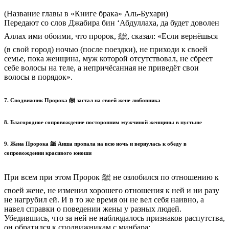
(Название главы в «Книге брака» Аль-Бухари)
Передают со слов Джабира бин ‘Абдуллаха, да будет доволен
Аллах ими обоими, что пророк, ﷺ, сказал: «Если вернёшься
(в свой город) ночью (после поездки), не приходи к своей
семье, пока женщина, муж которой отсутствовал, не сбреет
себе волосы на теле, а непричёсанная не приведёт свои
волосы в порядок».
7. Сподвижник Пророка ﷺ застал на своей жене любовника
8. Благородное сопровождение посторонним мужчиной женщины в пустыне
9. Жена Пророка ﷺ Аиша пропала на всю ночь и вернулась к обеду в
сопровождении красивого юноши
При всем при этом Пророк ﷺ не озлобился по отношению к
своей жене, не изменил хорошего отношения к ней и ни разу
не нагрубил ей. И в то же время он не вел себя наивно, а
навел справки о поведении жены у разных людей.
Убедившись, что за ней не наблюдалось признаков распутства,
он обратился к сподвижникам с минбара: