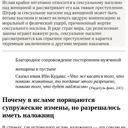
Ислам крайне негативно относится к сексуальному насилию
над женщиной и рассматривает его как тяжкое преступление.
Штраф за сексуальное насилие над женщиной может быть
весьма высоким и может включать щедрую компенсацию за
моральный и физический ущерб, причиненный жертве
сексуального насилия. В ряде стран мира, где религиозные
законы играют важную роль, сексуальное насилие
рассматривается как серьезное преступление и карается
тюремным заключением и другими мерами наказания.
Благородное сопровождение посторонним мужчиной
женщины в пустыне
Сказал имам Ибн Кудама: «
Что же касатся того, что
помимо животных, то поедание этого разрешено,
помимо того, что будет наджасом»
(Умдатуль фикх, 241)
Почему в исламе порицаются
супружеские измены, но разрешалось
иметь наложниц
В странах, где исповедуют ислам, наложница — это совсем не