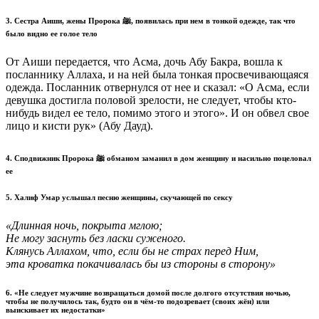
3. Сестра Аиши, жены Пророка ﷺ, появилась при нем в тонкой одежде, так что
было видно ее голое тело
От Аиши передается, что Асма, дочь Абу Бакра, вошла к
посланнику Аллаха, и на ней была тонкая просвечивающаяся
одежда. Посланник отвернулся от нее и сказал: «О Асма, если
девушка достигла половой зрелости, не следует, чтобы кто-
нибудь видел ее тело, помимо этого и этого». И он обвел свое
лицо и кисти рук» (Абу Дауд).
4. Сподвижник Пророка ﷺ обманом заманил в дом женщину и насильно поцеловал
ее
5. Халиф Умар услышал песню женщины, скучающей по сексу
«Длинная ночь, покрыта мглою;
Не могу заснуть без ласки суженого.
Клянусь Аллахом, что, если бы не страх перед Ним,
эта кроватка покачивалась бы из стороны в сторону»
6. «Не следует мужчине возвращаться домой после долгого отсутствия ночью,
чтобы не получилось так, будто он в чём-то подозревает (своих жён) или
выискивает их недостатки»