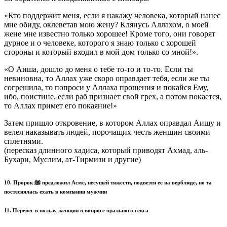
«Кто поддержит меня, если я накажу человека, который нанес
мне обиду, оклеветав мою жену? Клянусь Аллахом, о моей
жене мне известно только хорошее! Кроме того, они говорят
дурное и о человеке, которого я знаю только с хорошей
стороны и который входил в мой дом только со мной!».
«О Аиша, дошло до меня о тебе то-то и то-то. Если ты
невиновна, то Аллах уже скоро оправдает тебя, если же ты
согрешила, то попроси у Аллаха прощения и покайся Ему,
ибо, поистине, если раб признает свой грех, а потом покается,
то Аллах примет его покаяние!»
Затем пришло откровение, в котором Аллах оправдал Аишу и
велел наказывать людей, порочащих честь женщин своими
сплетнями.
(пересказ длинного хадиса, который приводят Ахмад, аль-
Бухари, Муслим, ат-Тирмизи и другие)
10. Пророк ﷺ предложил Асме, несущей тяжести, подвезти ее на верблюде, но та
постеснялась ехать в компании мужчин
11. Перевес в пользу женщин в вопросе орального секса