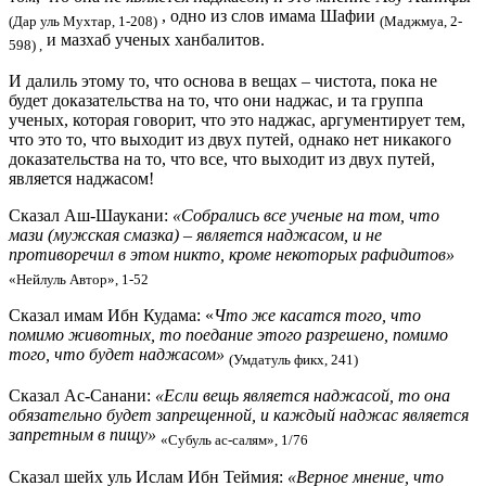
, одно из слов имама Шафии
(Дар уль Мухтар, 1-208)
(Маджмуа, 2-
и мазхаб ученых ханбалитов.
598) ,
И далиль этому то, что основа в вещах – чистота, пока не
будет доказательства на то, что они наджас, и та группа
ученых, которая говорит, что это наджас, аргументирует тем,
что это то, что выходит из двух путей, однако нет никакого
доказательства на то, что все, что выходит из двух путей,
является наджасом!
Сказал Аш-Шаукани:
«Собрались все ученые на том, что
мази (мужская смазка) – является наджасом, и не
противоречил в этом никто, кроме некоторых рафидитов»
«Нейлуль Автор», 1-52
Сказал имам Ибн Кудама: «
Что же касатся того, что
помимо животных, то поедание этого разрешено, помимо
того, что будет наджасом»
(Умдатуль фикх, 241)
Сказал Ас-Санани:
«Если вещь является наджасой, то она
обязательно будет запрещенной, и каждый наджас является
запретным в пищу»
«Субуль ас-салям», 1/76
Сказал шейх уль Ислам Ибн Теймия:
«Верное мнение, что