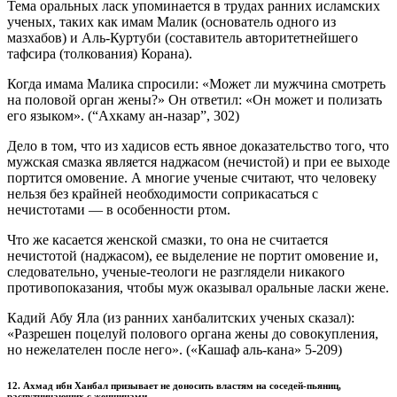
Тема оральных ласк упоминается в трудах ранних исламских
ученых, таких как имам Малик (основатель одного из
мазхабов) и Аль-Куртуби (составитель авторитетнейшего
тафсира (толкования) Корана).
Когда имама Малика спросили: «Может ли мужчина смотреть
на половой орган жены?» Он ответил: «Он может и полизать
его языком». (“Ахкаму ан-назар”, 302)
Дело в том, что из хадисов есть явное доказательство того, что
мужская смазка является наджасом (нечистой) и при ее выходе
портится омовение. А многие ученые считают, что человеку
нельзя без крайней необходимости соприкасаться с
нечистотами — в особенности ртом.
Что же касается женской смазки, то она не считается
нечистотой (наджасом), ее выделение не портит омовение и,
следовательно, ученые-теологи не разглядели никакого
противопоказания, чтобы муж оказывал оральные ласки жене.
Кадий Абу Яла (из ранних ханбалитских ученых сказал):
«Разрешен поцелуй полового органа жены до совокупления,
но нежелателен после него». («Кашаф аль-кана» 5-209)
12. Ахмад ибн Ханбал призывает не доносить властям на соседей-пьяниц,
распутничающих с женщинами