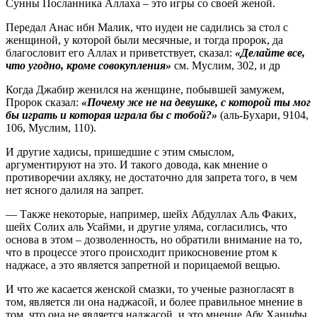
Сунны Посланника Аллаха – это игры со своей женой.
Передал Анас ибн Малик, что иудеи не садились за стол с
женщиной, у которой были месячные, и тогда пророк, да
благословит его Аллах и приветствует, сказал:
«Делайте все,
что угодно, кроме совокупления»
см. Муслим, 302, и др
Когда Джабир женился на женщине, побывшей замужем,
Пророк сказал:
«Почему же не на девушке, с которой ты мог
бы играть и которая играла бы с тобой?»
(аль-Бухари, 9104,
106, Муслим, 110).
И другие хадисы, пришедшие с этим смыслом,
аргументируют на это. И такого довода, как мнение о
противоречии ахляку, не достаточно для запрета того, в чем
нет ясного далиля на запрет.
— Также некоторые, например, шейх Абдуллах Аль Факих,
шейх Солих аль Усайми, и другие уляма, согласились, что
основа в этом – дозволенность, но обратили внимание на то,
что в процессе этого происходит прикосновение ртом к
наджасе, а это является запретной и порицаемой вещью.
И что же касается женской смазки, то ученые разногласят в
том, является ли она наджасой, и более правильное мнение в
том, что она не является наджасой, и это мнение Абу Ханифы