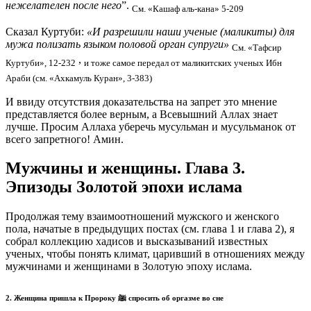
нежелателен после него
”.
См. «Кашаф аль-кана» 5-209
Сказал Куртуби:
«И разрешили наши ученые (маликиты) для
мужа полизать языком половой орган супруги»
См. «Тафсир
,
Куртуби», 12-232
и тоже самое передал от маликитских ученых Ибн
Араби (см. «Ахкамуль Куран», 3-383)
И ввиду отсутствия доказательства на запрет это мнение
представляется более верным, а Всевышний Аллах знает
лучше. Просим Аллаха уберечь мусульман и мусульманок от
всего запретного! Амин.
Мужчины и женщины. Глава 3.
Эпизоды Золотой эпохи ислама
Продолжая тему взаимоотношений мужского и женского
пола, начатые в предыдущих постах (см. глава 1 и глава 2), я
собрал коллекцию хадисов и высказываний известных
ученых, чтобы понять климат, царивший в отношениях между
мужчинами и женщинами в Золотую эпоху ислама.
2. Женщина пришла к Пророку ﷺ спросить об оргазме во сне