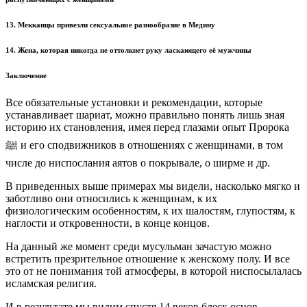
13. Мекканцы привезли сексуальное разнообразие в Медину
14. Жена, которая никогда не оттолкнет руку ласкающего её мужчины
Заключение
Все обязательные установки и рекомендации, которые
устанавливает шариат, можно правильно понять лишь зная
историю их становления, имея перед глазами опыт Пророка
ﷺ и его сподвижников в отношениях с женщинами, в том
числе до ниспослания аятов о покрывале, о ширме и др.
В приведенных выше примерах мы видели, насколько мягко и
заботливо они относились к женщинам, к их
физиологическим особенностям, к их шалостям, глупостям, к
наглости и откровенности, в конце концов.
На данный же момент среди мусульман зачастую можно
встретить презрительное отношение к женскому полу. И все
это от не понимания той атмосферы, в которой ниспосылалась
исламская религия.
И в результате мы видим спустя 14 веков блеск основ,