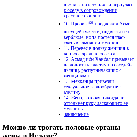
пропала на всю ночь и вернулась
к обеду в сопровождении
красивого юноши
10. Пророк ﷺ предложил Асме,
несущей тяжести, подвезти ее на
верблюде, но та постеснялась
ехать в компании мужчин
11. Перевес в пользу женщин в
вопросе орального секса
12. Ахмад ибн Ханбал призывает
не доносить властям на соседей-
пьяниц, распутничающих с
женщинами
13. Мекканцы привезли
сексуальное разнообразие в
Медину
14. Жена, которая никогда не
оттолкнет руку ласкающего её
мужчины
Заключение
Можно ли трогать половые органы
жены в Исламе?