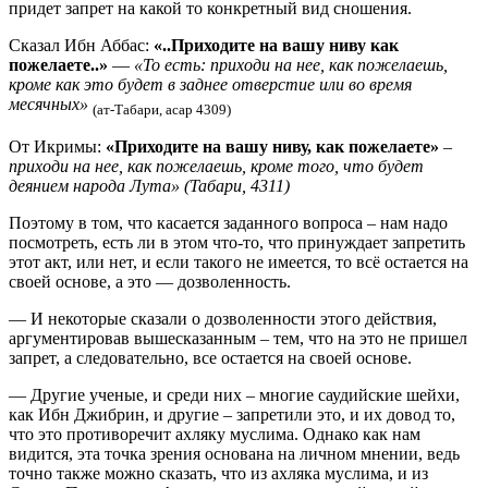
придет запрет на какой то конкретный вид сношения.
Сказал Ибн Аббас:
«..Приходите на вашу ниву как
пожелаете..»
—
«То есть: приходи на нее, как пожелаешь,
кроме как это будет в заднее отверстие или во время
месячных»
(ат-Табари, асар 4309)
От Икримы:
«Приходите на вашу ниву, как пожелаете»
–
приходи на нее, как пожелаешь, кроме того, что будет
деянием народа Лута» (Табари, 4311)
Поэтому в том, что касается заданного вопроса – нам надо
посмотреть, есть ли в этом что-то, что принуждает запретить
этот акт, или нет, и если такого не имеется, то всё остается на
своей основе, а это — дозволенность.
— И некоторые сказали о дозволенности этого действия,
аргументировав вышесказанным – тем, что на это не пришел
запрет, а следовательно, все остается на своей основе.
— Другие ученые, и среди них – многие саудийские шейхи,
как Ибн Джибрин, и другие – запретили это, и их довод то,
что это противоречит ахляку муслима. Однако как нам
видится, эта точка зрения основана на личном мнении, ведь
точно также можно сказать, что из ахляка муслима, и из