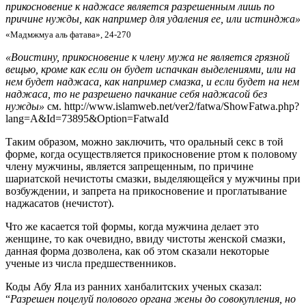
прикосновение к наджасе является разрешенным лишь по
причине нужды, как например для удаления ее, или истинджа»
«Мадмжмуа аль фатава», 24-270
«Воистину, прикосновение к члену мужа не является грязной
вещью, кроме как если он будет испачкан выделениями, или на
нем будет наджаса, как например смазка, и если будет на нем
наджаса, то не разрешено пачкание себя наджасой без
нужды»
см. http://www.islamweb.net/ver2/fatwa/ShowFatwa.php?
lang=A&Id=73895&Option=FatwaId
Таким образом, можно заключить, что оральный секс в той
форме, когда осуществляется прикосновение ртом к половому
члену мужчины, является запрещенным, по причине
шариатской нечистоты смазки, выделяющейся у мужчины при
возбуждении, и запрета на прикосновение и проглатывание
наджасатов (нечистот).
Что же касается той формы, когда мужчина делает это
женщине, то как очевидно, ввиду чистоты женской смазки,
данная форма дозволена, как об этом сказали некоторые
ученые из числа предшественников.
Коды Абу Яла из ранних ханбалитских ученых сказал:
“
Разрешен поцелуй полового органа жены до совокупления, но