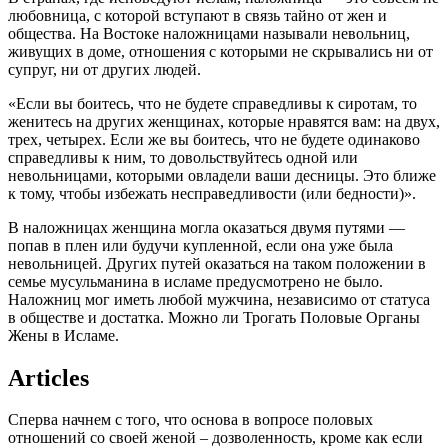
любовница, с которой вступают в связь тайно от жен и
общества. На Востоке наложницами называли невольниц,
живущих в доме, отношения с которыми не скрывались ни от
супруг, ни от других людей.
«Если вы боитесь, что не будете справедливы к сиротам, то
женитесь на других женщинах, которые нравятся вам: на двух,
трех, четырех. Если же вы боитесь, что не будете одинаково
справедливы к ним, то довольствуйтесь одной или
невольницами, которыми овладели ваши десницы. Это ближе
к тому, чтобы избежать несправедливости (или бедности)».
В наложницах женщина могла оказаться двумя путями —
попав в плен или будучи купленной, если она уже была
невольницей. Других путей оказаться на таком положении в
семье мусульманина в исламе предусмотрено не было.
Наложниц мог иметь любой мужчина, независимо от статуса
в обществе и достатка. Можно ли Трогать Половые Органы
Жены в Исламе.
Articles
Сперва начнем с того, что основа в вопросе половых
отношений со своей женой – дозволенность, кроме как если