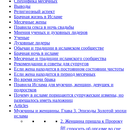
Специфика месячных
Выводы
Религиозный аспект
Брачная жизнь в Исламе
Месячные жены
Правила секса в ночь свадьбы
Мнения ученых и духовных лидеров
Ученые
Духовные лидеры
Обычаи и традиции в исламском сообществе
Брачная ночь в исламе
Месячные и традиции исламского сообщества
Рекомендации и советы для супругов
Если жена находится в постоянном состоянии чистоты
Если жена находится в период месячных
Во время ночи брака
Правила Ислама для мужчин, женщин, девушек и
подростков
Почему в исламе порицаются супружеские измены, но
разрешалось иметь наложниц
Articles
Мужчины и женщины. Глава 3. Эпизоды Золотой эпохи
ислама
2. Женщина пришла к Пророку
ﷺ спросить об оргазме во сне