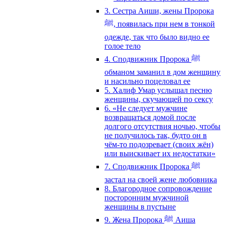
3. Сестра Аиши, жены Пророка
ﷺ, появилась при нем в тонкой
одежде, так что было видно ее
голое тело
4. Сподвижник Пророка ﷺ
обманом заманил в дом женщину
и насильно поцеловал ее
5. Халиф Умар услышал песню
женщины, скучающей по сексу
6. «Не следует мужчине
возвращаться домой после
долгого отсутствия ночью, чтобы
не получилось так, будто он в
чём-то подозревает (своих жён)
или выискивает их недостатки»
7. Сподвижник Пророка ﷺ
застал на своей жене любовника
8. Благородное сопровождение
посторонним мужчиной
женщины в пустыне
9. Жена Пророка ﷺ Аиша